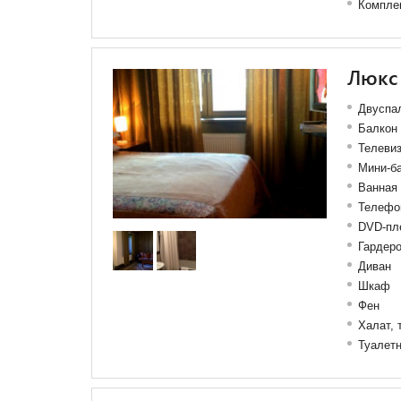
Компле
Люкс
Двуспал
Балкон
Телеви
Мини-б
Ванная
Телефо
DVD-пл
Гардер
Диван
Шкаф
Фен
Халат, 
Туалет