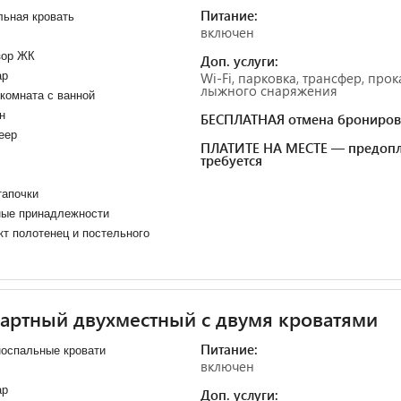
Питание:
ьная кровать
включен
зор ЖК
Доп. услуги:
ар
Wi-Fi, парковка, трансфер, прок
лыжного снаряжения
комната с ванной
н
БЕСПЛАТНАЯ отмена брониров
еер
ПЛАТИТЕ НА МЕСТЕ — предопл
требуется
тапочки
ные принадлежности
т полотенец и постельного
артный двухместный с двумя кроватями
Питание:
оспальные кровати
включен
ар
Доп. услуги: