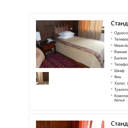
Стан
Односп
Телеви
Мини-б
Ванная 
Балкон
Телефо
Шкаф
Фен
Халат, 
Туалет
Комплек
белья
Станд