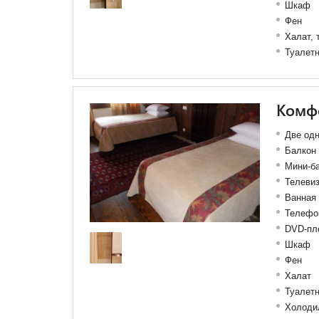
Шкаф
Фен
Халат, 
Туалет
Комфо
Две одн
Балкон
Мини-б
Телеви
Ванная 
Телефо
DVD-пл
Шкаф
Фен
Халат
Туалет
Холоди