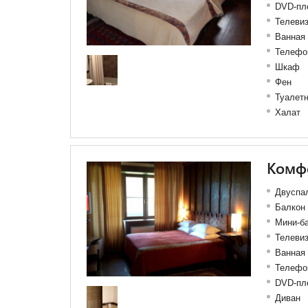
DVD-пл
Телеви
Ванная
Телефо
Шкаф
Фен
Туалет
Халат
Комфо
Двуспал
Балкон
Мини-б
Телеви
Ванная 
Телефо
DVD-пл
Диван