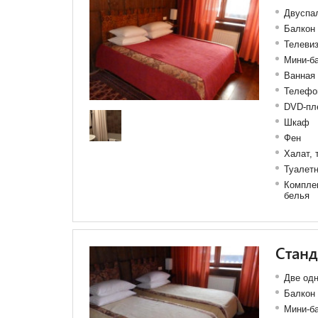
Двуспал
Балкон
Телеви
Мини-б
Ванная 
Телефо
DVD-пл
Шкаф
Фен
Халат, 
Туалет
Комплек
белья
Станд
Две одн
Балкон
Мини-б