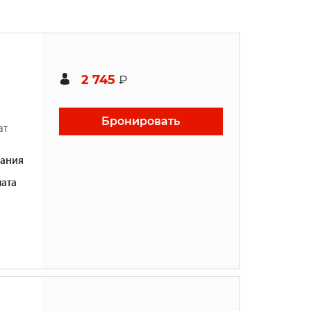
2 745
₽
Бронировать
ат
ания
ата