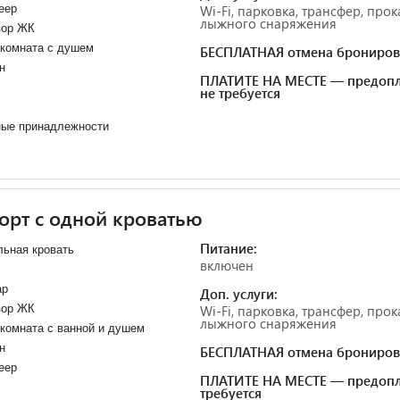
еер
Wi-Fi, парковка, трансфер, прок
лыжного снаряжения
зор ЖК
 комната с душем
БЕСПЛАТНАЯ отмена брониров
н
ПЛАТИТЕ НА МЕСТЕ — предопл
не требуется
ные принадлежности
рт с одной кроватью
Питание:
ьная кровать
включен
ар
Доп. услуги:
зор ЖК
Wi-Fi, парковка, трансфер, прок
лыжного снаряжения
комната с ванной и душем
н
БЕСПЛАТНАЯ отмена брониров
еер
ПЛАТИТЕ НА МЕСТЕ — предопл
требуется