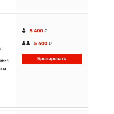
5 400
₽
5 400
₽
ат
Бронировать
ания
ата