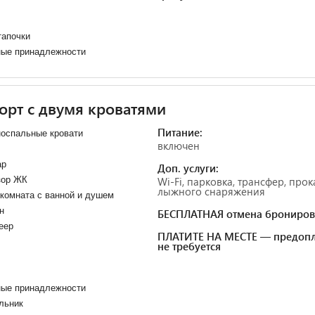
тапочки
ные принадлежности
рт с двумя кроватями
Питание:
оспальные кровати
включен
ар
Доп. услуги:
зор ЖК
Wi-Fi, парковка, трансфер, прок
лыжного снаряжения
комната с ванной и душем
н
БЕСПЛАТНАЯ отмена брониров
еер
ПЛАТИТЕ НА МЕСТЕ — предопл
не требуется
ные принадлежности
льник