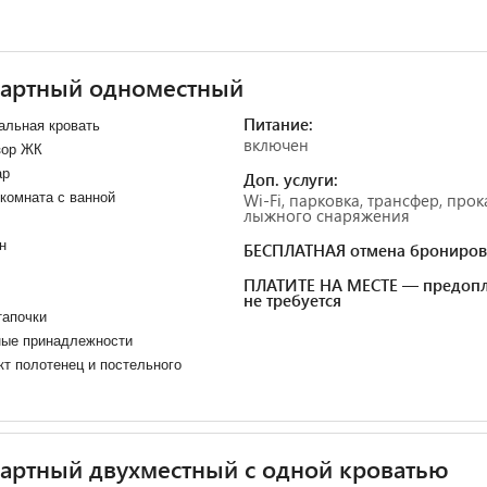
дартный одноместный
Питание:
альная кровать
включен
зор ЖК
ар
Доп. услуги:
комната с ванной
Wi-Fi, парковка, трансфер, прок
лыжного снаряжения
н
БЕСПЛАТНАЯ отмена брониров
ПЛАТИТЕ НА МЕСТЕ — предопл
не требуется
тапочки
ные принадлежности
т полотенец и постельного
артный двухместный с одной кроватью