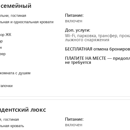
 семейный
Питание:
льни, гостиная
включен
ьная и односпальная кровати
Доп. услуги:
зор ЖК
Wi-Fi, парковка, трансфер, прок
лыжного снаряжения
ар
н
БЕСПЛАТНАЯ отмена брониров
еер
ПЛАТИТЕ НА МЕСТЕ — предопл
не требуется
 комната с душем
тапочки
идентский люкс
Питание:
, гостиная
включен
ьная кровать