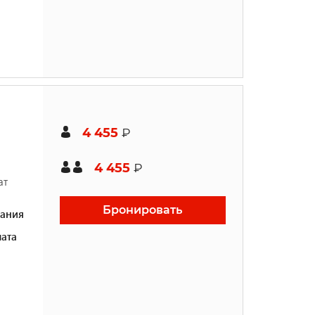
4 455
₽
4 455
₽
ат
Бронировать
ания
ата