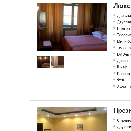
Люкс
Две спа
Двуспал
Балкон
Телеви
Мини-б
Телефо
DVD-пл
Диван
Шкаф
Ванная
Фен
Халат, 
През
Спальня
Двуспал