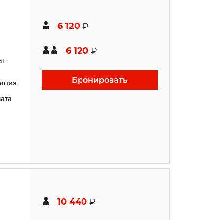
6 120
₽
6 120
₽
ат
Бронировать
ания
ата
10 440
₽