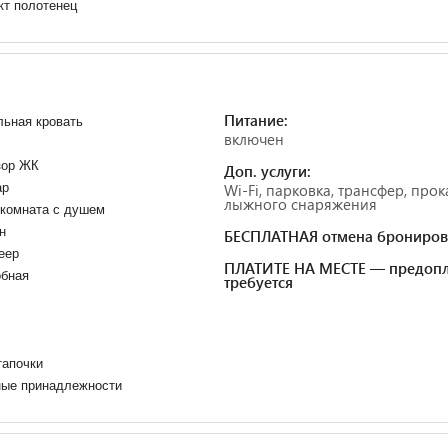
кт полотенец
Питание:
ьная кровать
включен
зор ЖК
Доп. услуги:
ар
Wi-Fi, парковка, трансфер, прок
лыжного снаряжения
 комната с душем
н
БЕСПЛАТНАЯ отмена брониров
еер
ПЛАТИТЕ НА МЕСТЕ — предопл
обная
требуется
тапочки
ные принадлежности