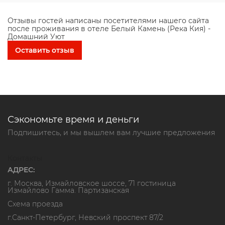
Отзывы гостей написаны посетителями нашего сайта
после проживания в отеле Белый Камень (Река Кия) -
Домашний Уют
Оставить отзыв
Сэкономьте время и деньги
Подпишитесь, и мы вышлем вам лучшие предложения
Контакты
АДРЕС:
г. Москва, Измайловское шоссе, 71 гостиница
Измайлово Гамма. Партизанская
Схема проезда
г.Санкт-Петербург, Невский проспект 87/2