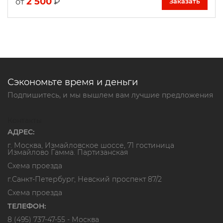
2 500
₽
от
Заказать
Сэкономьте время и деньги
Подпишитесь, и мы вышлем вам лучшие предложения
Контакты
АДРЕС:
г. Москва, Измайловское шоссе, 71 гостиница
Измайлово Гамма. Партизанская
Схема проезда
г.Санкт-Петербург, Невский проспект 87/2
Схема проезда
ТЕЛЕФОН:
8 (495) 737-47-55
- Москва