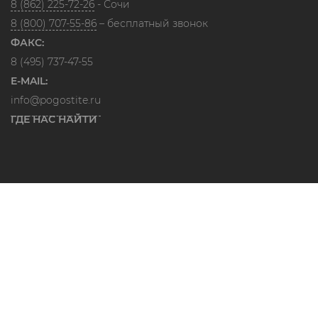
8 (862) 225-72-26
- Сочи
8 (800) 707-55-86
– бесплатный звонок
ФАКС:
8 (495) 737-47-55
E-MAIL:
info@pogostite.ru
ГДЕ НАС НАЙТИ