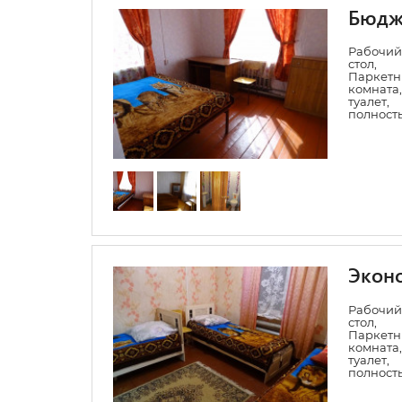
Бюдже
Рабочий
стол
Паркет
комната
туалет
полность
Экон
Рабочий
стол
Паркет
комната
туалет
полность