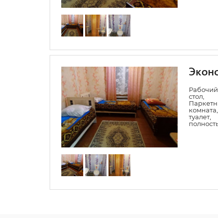
Эконо
Рабочий
стол
Паркет
комната
туалет
полность