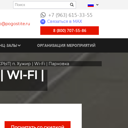
+7 (963) 615-33-55
Связаться в МАХ
M
fo@pogostite.ru
8 (800) 707-55-86
НЦ-ЗАЛЫ
ОРГАНИЗАЦИЯ МЕРОПРИЯТИЙ
РЫТ| п. Хужир | Wi-Fi | Парковка
WI-FI |
Посчитать со скидкой