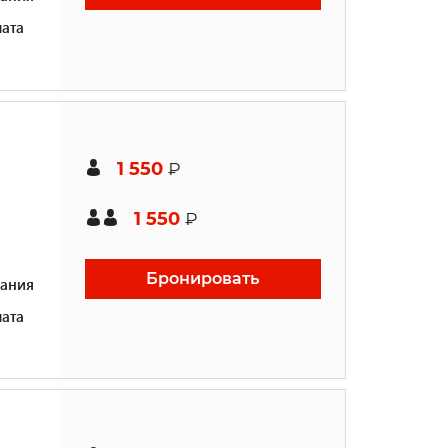
ата
1 550
₽
1 550
₽
Бронировать
ания
ата