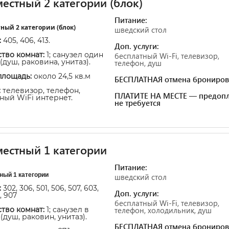
естный 2 категории (блок)
Питание:
ный 2 категории (блок)
шведский стол
:
405, 406, 413.
Доп. услуги:
тво комнат:
1; санузел один
бесплатный Wi-Fi, телевизор,
(душ, раковина, унитаз).
телефон, душ
площадь:
около 24,5 кв.м
БЕСПЛАТНАЯ отмена брониров
:
телевизор, телефон,
ПЛАТИТЕ НА МЕСТЕ — предопл
ный WiFi интернет.
не требуется
естный 1 категории
Питание:
ный 1 категории
шведский стол
:
302, 306, 501, 506, 507, 603,
Доп. услуги:
, 907
бесплатный Wi-Fi, телевизор,
тво комнат:
1; санузел в
телефон, холодильник, душ
(душ, раковин, унитаз).
БЕСПЛАТНАЯ отмена брониров