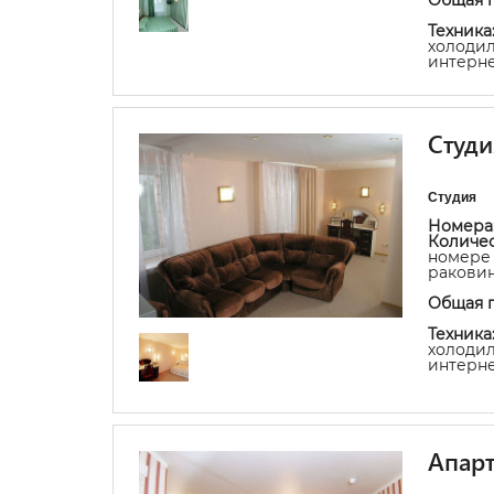
Техника
холодил
интерне
Студи
Студия
Номера
Количес
номере 
раковина
Общая 
Техника
холодил
интерне
Апар