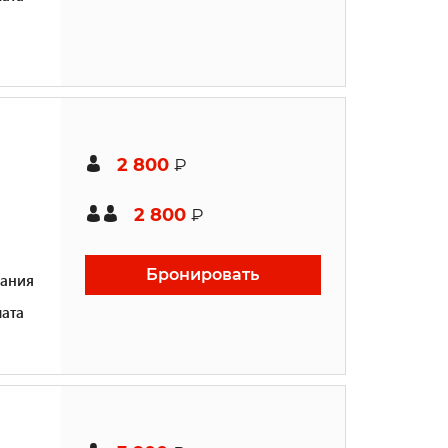
2 800
₽
2 800
₽
Бронировать
ания
ата