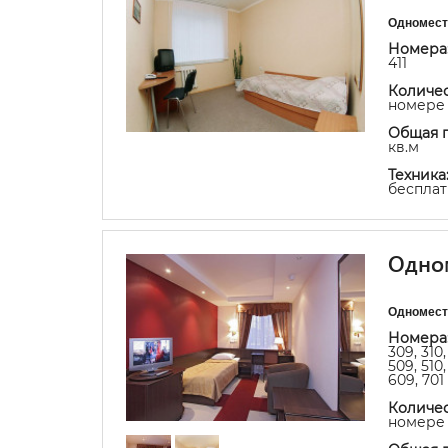
Одномест
Номера
411
Количес
номере 
Общая 
кв.м
Техника
бесплат
Одном
Одномест
Номера
309, 310,
509, 510,
609, 701
Количес
номере 