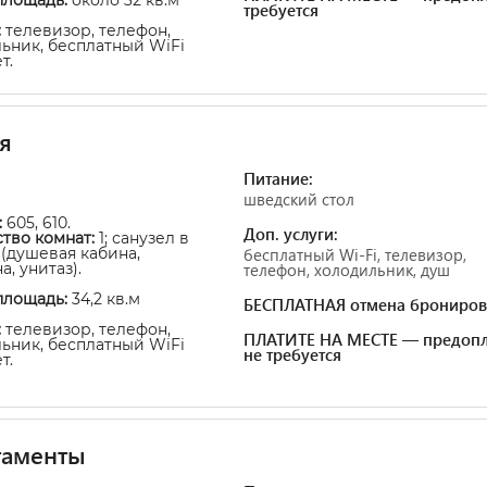
требуется
:
телевизор, телефон,
ьник, бесплатный WiFi
т.
я
Питание:
шведский стол
:
605, 610.
Доп. услуги:
тво комнат:
1; санузел в
(душевая кабина,
бесплатный Wi-Fi, телевизор,
, унитаз).
телефон, холодильник, душ
площадь:
34,2 кв.м
БЕСПЛАТНАЯ отмена брониров
:
телевизор, телефон,
ПЛАТИТЕ НА МЕСТЕ — предопл
ьник, бесплатный WiFi
не требуется
т.
таменты