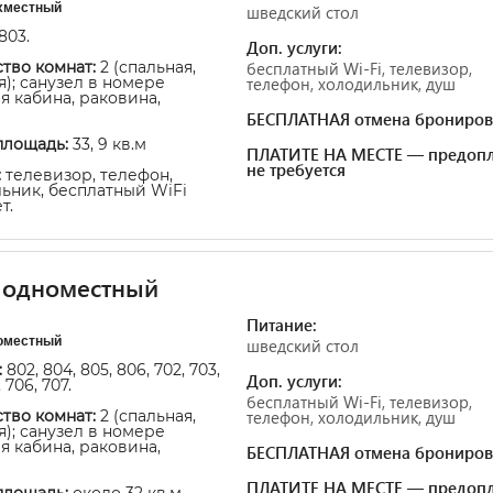
хместный
шведский стол
803.
Доп. услуги:
тво комнат:
2 (спальная,
бесплатный Wi-Fi, телевизор,
я); санузел в номере
телефон, холодильник, душ
я кабина, раковина,
БЕСПЛАТНАЯ отмена брониров
площадь:
33, 9 кв.м
ПЛАТИТЕ НА МЕСТЕ — предопл
не требуется
:
телевизор, телефон,
ьник, бесплатный WiFi
т.
 одноместный
Питание:
оместный
шведский стол
:
802, 804, 805, 806, 702, 703,
Доп. услуги:
 706, 707.
бесплатный Wi-Fi, телевизор,
тво комнат:
2 (спальная,
телефон, холодильник, душ
я); санузел в номере
я кабина, раковина,
БЕСПЛАТНАЯ отмена брониров
ПЛАТИТЕ НА МЕСТЕ — предопл
площадь:
около 32 кв.м