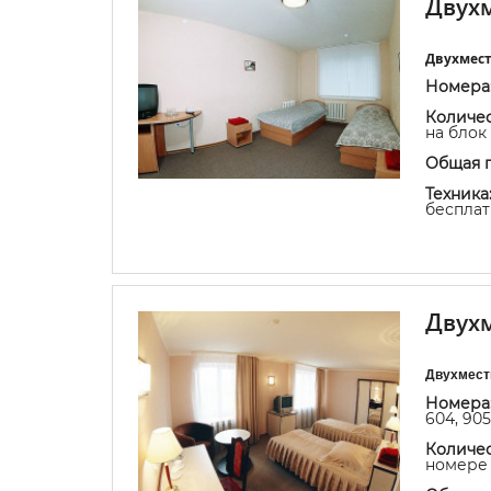
Двухм
Двухмест
Номера
Количес
на блок 
Общая 
Техника
бесплат
Двухм
Двухмест
Номера
604, 905
Количес
номере 