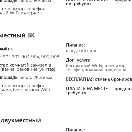
площадь:
около 15,5 кв.м
не требуется
:
телевизор, телефон,
ный WiFi интернет.
местный ВК
Питание:
ный ВК
шведский стол
:
901, 902, 903. 904, 906, 908
Доп. услуги:
тво комнат:
1; санузел в
бесплатный Wi-Fi, телевизор,
(ванна, раковина, унитаз).
телефон, холодильник, ванна
площадь:
около 26,3 кв.м
БЕСПЛАТНАЯ отмена брониров
:
телевизор, телефон,
ПЛАТИТЕ НА МЕСТЕ — предопл
ьник, бесплатный WiFi
требуется
т.
 двухместный
Питание: