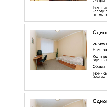
Общая 
Техника
холодил
интерне
Одном
Одноместн
Номера
Количес
один бло
Общая 
Техника
бесплат
Одном