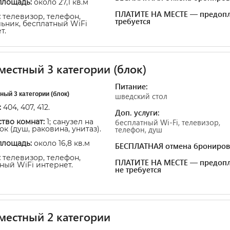
площадь:
около 27,1 кв.м
ПЛАТИТЕ НА МЕСТЕ — предопл
:
телевизор, телефон,
требуется
ьник, бесплатный WiFi
т.
естный 3 категории (блок)
Питание:
ый 3 категории (блок)
шведский стол
:
404, 407, 412.
Доп. услуги:
тво комнат:
1; санузел на
бесплатный Wi-Fi, телевизор,
к (душ, раковина, унитаз).
телефон, душ
площадь:
около 16,8 кв.м
БЕСПЛАТНАЯ отмена брониров
:
телевизор, телефон,
ПЛАТИТЕ НА МЕСТЕ — предопл
ный WiFi интернет.
не требуется
естный 2 категории