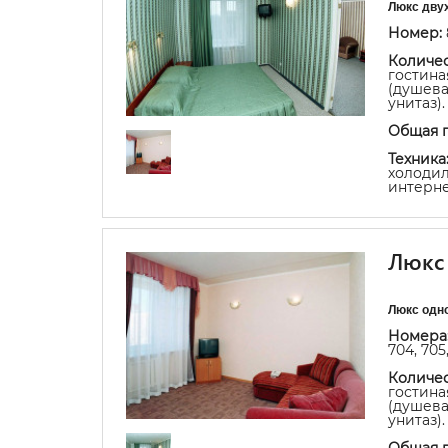
Люкс дву
Номер:
Количес
гостина
(душева
унитаз).
Общая 
Техника
холодил
интерне
Люкс
Люкс одн
Номера
704, 705,
Количес
гостина
(душева
унитаз).
Общая 