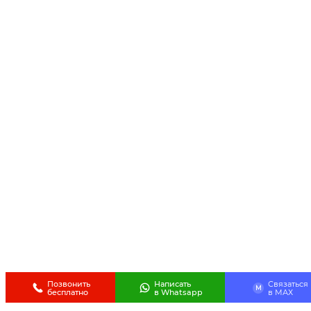
Позвонить
Написать
Связаться
M
бесплатно
в Whatsapp
в МАХ