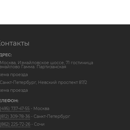
Контакты
ДРЕС:
. Москва, Измайловское шоссе, 71 гостиница
змайлово Гамма. Партизанская
хема проезда
. Санкт-Петербург, Невский проспект 87/2
хема проезда
ЕЛЕФОН:
(495) 737-47-55
- Москва
(812) 309-78-36
- Санкт-Петербург
(862) 225-72-26
- Сочи