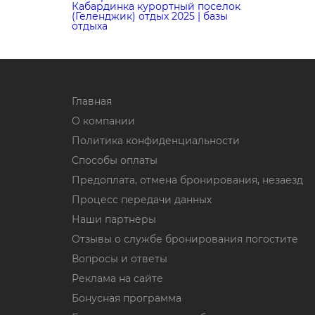
Кабардинка курортный поселок
(Геленджик) отдых 2025 | базы
отдыха
Главная
О компании
Политика конфиденциальности
Способы оплаты
Предоплата, отмена бронирования, незаезд
Процесс передачи данных
Наши партнеры
Отзывы о службе бронирования погостите
Вопросы и ответы
Реклама на сайте
Бонусная программа