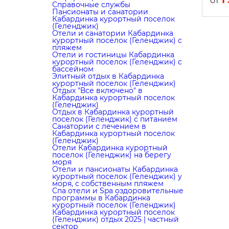
от
Справочные службы
Пансионаты и санатории
Кабардинка курортный поселок
(Геленджик)
Отели и санатории Кабардинка
курортный поселок (Геленджик) с
пляжем
Отели и гостиницы Кабардинка
курортный поселок (Геленджик) с
бассейном
Элитный отдых в Кабардинка
курортный поселок (Геленджик)
Отдых "Все включено" в
Кабардинка курортный поселок
(Геленджик)
Отдых в Кабардинка курортный
поселок (Геленджик) с питанием
Санатории с лечением в
Кабардинка курортный поселок
(Геленджик)
Отели Кабардинка курортный
поселок (Геленджик) на берегу
моря
Отели и пансионаты Кабардинка
курортный поселок (Геленджик) у
моря, с собственным пляжем
Cпа отели и Spa оздоровительные
программы в Кабардинка
курортный поселок (Геленджик)
Кабардинка курортный поселок
(Геленджик) отдых 2025 | частный
сектор