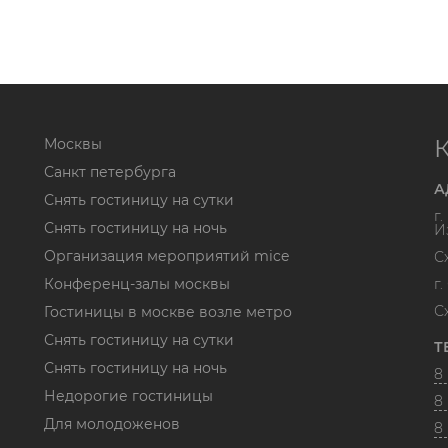
Москвы
Санкт петербурга
А
Снять гостиницу на сутки
г
Снять гостиницу на ночь
И
Организация мероприятий mice
С
Конференц-залы москвы
г
С
Гостиницы в москве возле метро
Снять гостиницу на сутки
Т
Снять гостиницу на ночь
8 
Недорогие гостиницы
8 
Для молодоженов
8 