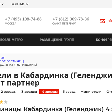
Я
КОНТАКТЫ
+7 (495) 108-74-88
+7 (812) 309-78-36
in
МОСКВА
САНКТ-ПЕТЕРБУРГ
ВОЗЛЕ МЕТРО
РАЗМЕЩЕНИЕ ГРУПП
КОНФЕРЕ
ная
лог гостиниц
рдинка (Геленджик)
ели в Кабардинка (Гелендж
т партнер
2 звезды
3 звезды
4 звезды
5 звезд
Мини отели
От
тиницы Кабардинка (Геленджик) 4