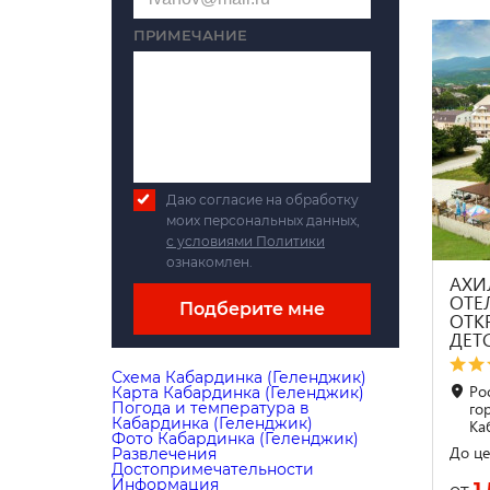
ПРИМЕЧАНИЕ
Даю согласие на обработку
моих персональных данных,
с условиями Политики
ознакомлен.
АХИ
ОТЕЛ
Подберите мне
ОТК
ДЕТ
Схема Кабардинка (Геленджик)
Ро
Карта Кабардинка (Геленджик)
Погода и температура в
го
Кабардинка (Геленджик)
Ка
Фото Кабардинка (Геленджик)
До це
Развлечения
Достопримечательности
Информация
1