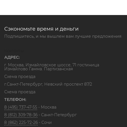
Сэкономьте время и деньги
Подпишитесь, и мы вышлем вам лучшие предложения
Контакты
АДРЕС:
г. Москва, Измайловское шоссе, 71 гостиница
Измайлово Гамма. Партизанская
Схема проезда
г.Санкт-Петербург, Невский проспект 87/2
Схема проезда
ТЕЛЕФОН:
8 (495) 737-47-55
- Москва
8 (812) 309-78-36
- Санкт-Петербург
8 (862) 225-72-26
- Сочи