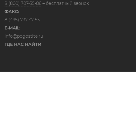
8 (800) 707-55-86
– бесплатный звонок
ФАКС:
8 (495) 737-47-55
E-MAIL:
info@pogostite.ru
ГДЕ НАС НАЙТИ