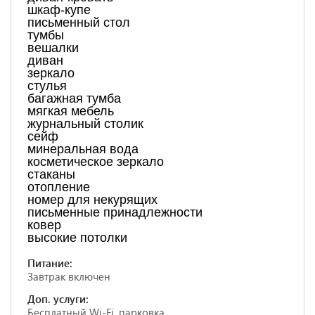
шкаф-купе
письменный стол
тумбы
вешалки
диван
зеркало
стулья
багажная тумба
мягкая мебель
журнальный столик
сейф
минеральная вода
косметическое зеркало
стаканы
отопление
номер для некурящих
письменные принадлежности
ковер
высокие потолки
Питание:
Завтрак включен
Доп. услуги:
Бесплатный Wi-Fi, парковка