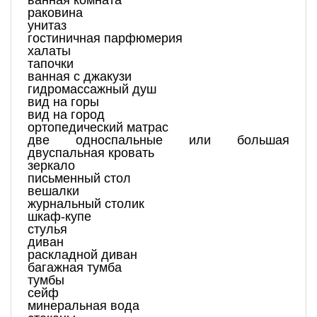
ванная комната
раковина
унитаз
гостиничная парфюмерия
халаты
тапочки
ванная с джакузи
гидромассажный душ
вид на горы
вид на город
ортопедический матрас
две односпальные или большая
двуспальная кровать
зеркало
письменный стол
вешалки
журнальный столик
шкаф-купе
стулья
диван
раскладной диван
багажная тумба
тумбы
сейф
минеральная вода