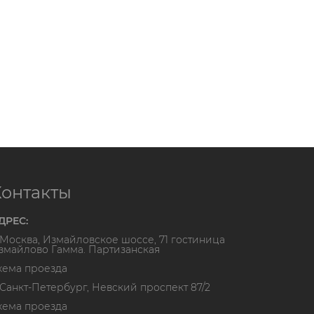
Контакты
ДРЕС:
. Москва, Измайловское шоссе, 71 гостиница
змайлово Гамма. Партизанская
хема проезда
. Санкт-Петербург, Невский проспект 87/2
хема проезда