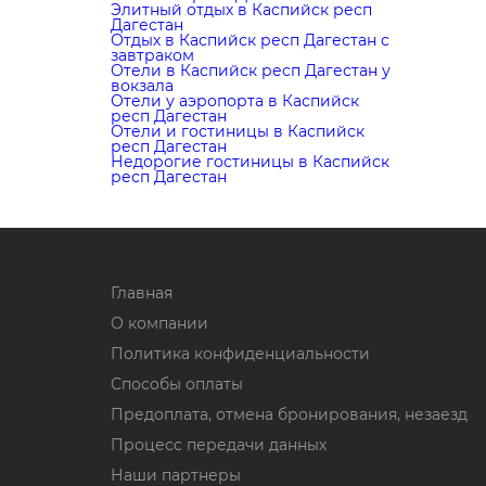
Элитный отдых в Каспийск респ
Дагестан
Отдых в Каспийск респ Дагестан с
завтраком
Отели в Каспийск респ Дагестан у
вокзала
Отели у аэропорта в Каспийск
респ Дагестан
Отели и гостиницы в Каспийск
респ Дагестан
Недорогие гостиницы в Каспийск
респ Дагестан
Главная
О компании
Политика конфиденциальности
Способы оплаты
Предоплата, отмена бронирования, незаезд
Процесс передачи данных
Наши партнеры