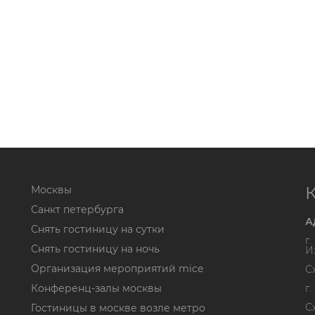
Москвы
Санкт петербурга
А
Снять гостиницу на сутки
г
Снять гостиницу на ночь
И
Организация мероприятий mice
С
Конференц-залы москвы
г
С
Гостиницы в москве возле метро