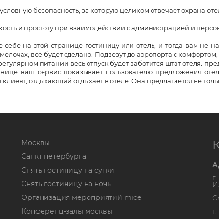
ловную безопасность, за которую целиком отвечает охрана оте
сть и простоту при взаимодействии с администрацией и персо
 себе на этой странице гостиницу или отель, и тогда вам не н
мелочах, все будет сделано. Подвезут до аэропорта с комфортом,
егулярном питании весь отпуск будет заботится штат отеля, пр
анице наш сервис показывает пользователю предложения отелей
 клиент, отдыхающий отдыхает в отеле. Она предлагается не тол
Москвы
Санкт петербурга
А
Снять гостиницу на сутки
г
Снять гостиницу на ночь
И
Организация мероприятий mice
С
Конференц-залы москвы
г