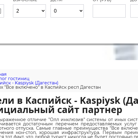
ная
лог гостиниц
ийск - Kaspiysk (Дагестан)
х "Все включено" в Каспийск респ Дагестан
ли в Каспийск - Kaspiysk (Да
ициальный сайт партнер
ыраженное отличие "Олл инклюзив" системы от иных систе
чивается достаточным перечнем предоставляемых услуг
отного отпуска. Самые главные преимущества "Все включен
ечения нон-стоп, хорошая инфраструктура. Первым пре
ся тот факт, что любой турист никогда не будет постоянно 