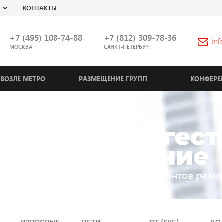
Я
КОНТАКТЫ
+7 (495) 108-74-88
+7 (812) 309-78-36
in
МОСКВА
САНКТ-ПЕТЕРБУРГ
ВОЗЛЕ МЕТРО
РАЗМЕЩЕНИЕ ГРУПП
КОНФЕРЕ
Kaspiysk (Дагест
бронирование
 свои даты и выбирайте из 4 вариантов раз
ВЗРОСЛЫЕ
ДЕТИ
ОТ (РУБ)
ДО 