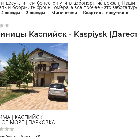
 и досуга и тем более о пути в аэропорт, на вокзал. Наш
ель и оформить бронь номера, а все прочее - это забота ту
2 звезды
3 звезды
Мини отели
Квартиры посуточно
тиницы Каспийск - Kaspiysk (Дагест
ИМА | КАСПИЙСК|
НОЕ МОРЕ | ПАРКОВКА
пийск, ул. Арси, д.30