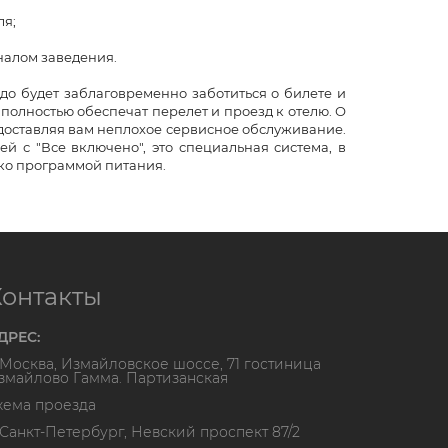
ля;
налом заведения.
адо будет заблаговременно заботиться о билете и
 полностью обеспечат перелет и проезд к отелю. О
едоставляя вам неплохое сервисное обслуживание.
 с "Все включено", это специальная система, в
ько программой питания.
Контакты
ДРЕС:
. Москва, Измайловское шоссе, 71 гостиница
змайлово Гамма. Партизанская
хема проезда
. Санкт-Петербург, Невский проспект 87/2