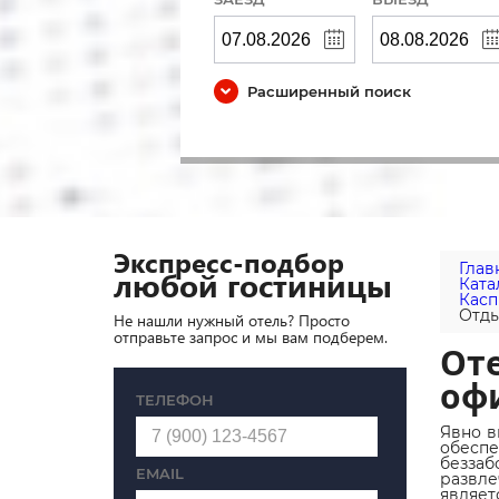
Расширенный поиск
Экспресс-подбор
Глав
любой гостиницы
Ката
Касп
Отды
Не нашли нужный отель? Просто
отправьте запрос и мы вам подберем.
Оте
оф
ТЕЛЕФОН
Явно в
обеспе
беззаб
EMAIL
развл
являет