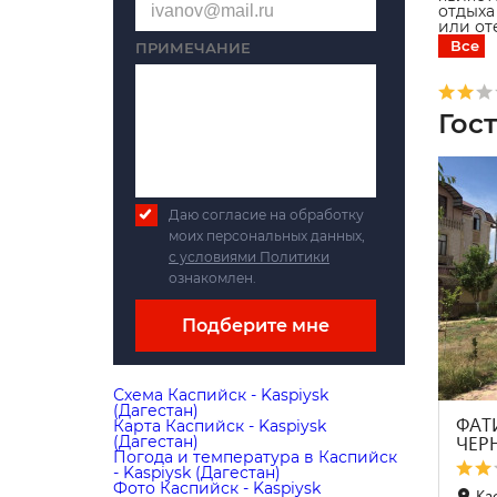
отдыха
или от
Все
ПРИМЕЧАНИЕ
Гос
Даю согласие на обработку
моих персональных данных,
с условиями Политики
ознакомлен.
Подберите мне
Схема Каспийск - Kaspiysk
(Дагестан)
ФАТ
Карта Каспийск - Kaspiysk
ЧЕР
(Дагестан)
Погода и температура в Каспийск
- Kaspiysk (Дагестан)
Фото Каспийск - Kaspiysk
Кас