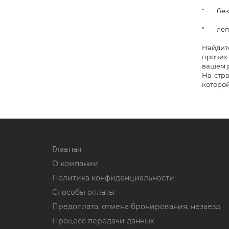
" безус
" легко
Найдите
прочих 
вашем р
На стр
которой
Главная
О компании
Политика конфиденциальности
Способы оплаты
Предоплата, отмена бронирования, незаезд
Процесс передачи данных