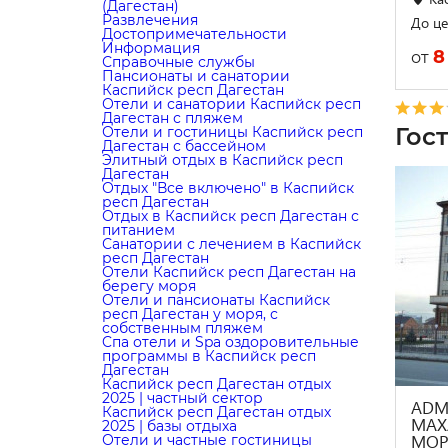
(Дагестан)
Развлечения
До це
Достопримечательности
Информация
8
от
Справочные службы
Пансионаты и санатории
Каспийск респ Дагестан
Отели и санатории Каспийск респ
Дагестан с пляжем
Гос
Отели и гостиницы Каспийск респ
Дагестан с бассейном
Элитный отдых в Каспийск респ
Дагестан
Отдых "Все включено" в Каспийск
респ Дагестан
Отдых в Каспийск респ Дагестан с
питанием
Санатории с лечением в Каспийск
респ Дагестан
Отели Каспийск респ Дагестан на
берегу моря
Отели и пансионаты Каспийск
респ Дагестан у моря, с
собственным пляжем
Cпа отели и Spa оздоровительные
программы в Каспийск респ
Дагестан
Каспийск респ Дагестан отдых
2025 | частный сектор
ADMI
Каспийск респ Дагестан отдых
МАХ
2025 | базы отдыха
МОР
Отели и частные гостиницы