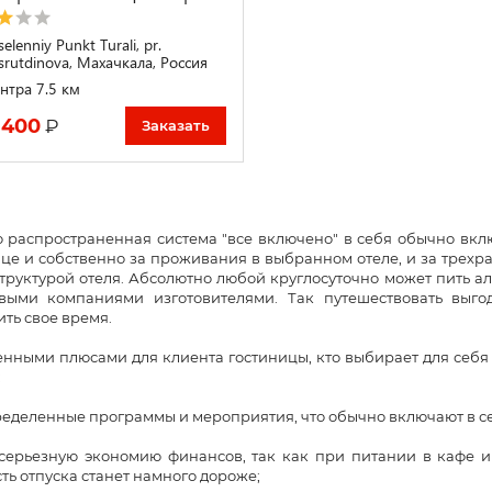
elenniy Punkt Turali, pr.
srutdinova, Махачкала, Россия
нтра 7.5 км
 400
₽
Заказать
 распространенная система "все включено" в себя обычно вклю
це и собственно за проживания в выбранном отеле, и за трехр
руктурой отеля. Абсолютно любой круглосуточно может пить а
выми компаниями изготовителями. Так путешествовать выгод
ть свое время.
ными плюсами для клиента гостиницы, кто выбирает для себя го
:
деленные программы и мероприятия, что обычно включают в се
езную экономию финансов, так как при питании в кафе и 
ть отпуска станет намного дороже;