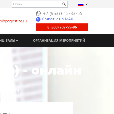
+7 (963) 615-33-55
Связаться в МАХ
M
fo@pogostite.ru
8 (800) 707-55-86
НЦ-ЗАЛЫ
ОРГАНИЗАЦИЯ МЕРОПРИЯТИЙ
ан) - онлайн
мещения!
(РУБ)