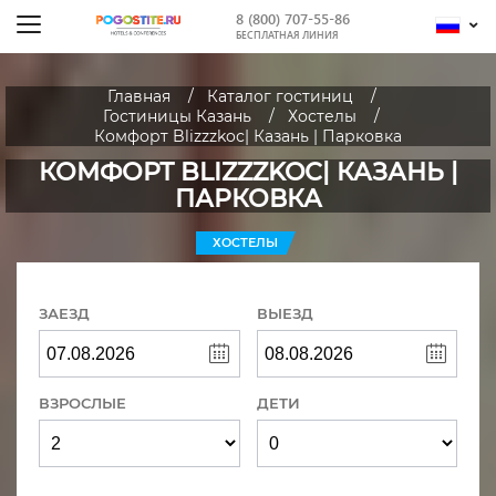
8 (800) 707-55-86
БЕСПЛАТНАЯ ЛИНИЯ
Главная
Каталог гостиниц
Гостиницы Казань
Хостелы
Комфорт Blizzzkoс| Казань | Парковка
КОМФОРТ BLIZZZKOС| КАЗАНЬ |
ПАРКОВКА
ХОСТЕЛЫ
ЗАЕЗД
ВЫЕЗД
ВЗРОСЛЫЕ
ДЕТИ