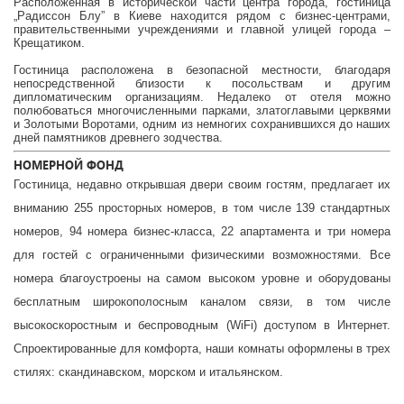
Расположенная в исторической части центра города, гостиница
„Радиссон Блу” в Киеве находится рядом с бизнес-центрами,
правительственными учреждениями и главной улицей города –
Крещатиком.
Гостиница расположена в безопасной местности, благодаря
непосредственной близости к посольствам и другим
дипломатическим организациям. Недалеко от отеля можно
полюбоваться многочисленными парками, златоглавыми церквями
и Золотыми Воротами, одним из немногих сохранившихся до наших
дней памятников древнего зодчества.
НОМЕРНОЙ ФОНД
Гостиница, недавно открывшая двери своим гостям, предлагает их
вниманию 255 просторных номеров, в том числе 139 стандартных
номеров, 94 номера бизнес-класса, 22 апартамента и три номера
для гостей с ограниченными физическими возможностями. Все
номера благоустроены на самом высоком уровне и оборудованы
бесплатным широкополосным каналом связи, в том числе
высокоскоростным и беспроводным (WiFi) доступом в Интернет.
Спроектированные для комфорта, наши комнаты оформлены в трех
стилях: скандинавском, морском и итальянском.