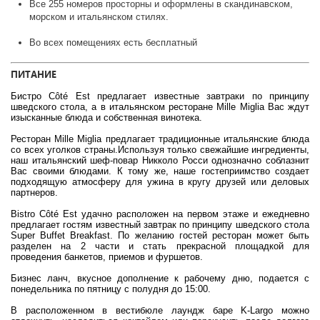
Все 255 номеров просторны и оформлены в скандинавском,
морском и итальянском стилях.
Во всех помещениях есть бесплатный
ПИТАНИЕ
Бистро Côté Est предлагает известные завтраки по принципу
шведского стола, а в итальянском ресторане Mille Miglia Вас ждут
изысканные блюда и собственная винотека.
Ресторан Mille Miglia предлагает традиционные итальянские блюда
со всех уголков страны.Используя только свежайшие ингредиенты,
наш итальянский шеф-повар Никколо Росси однозначно соблазнит
Вас своими блюдами. К тому же, наше гостеприимство создает
подходящую атмосферу для ужина в кругу друзей или деловых
партнеров.
Bistro Côté Est удачно расположен на первом этаже и ежедневно
предлагает гостям известный завтрак по принципу шведского стола
Super Buffet Breakfast. По желанию гостей ресторан может быть
разделен на 2 части и стать прекрасной площадкой для
проведения банкетов, приемов и фуршетов.
Бизнес ланч, вкусное дополнение к рабочему дню, подается с
понедельника по пятницу с полудня до 15:00.
В расположенном в вестибюле лаундж баре K-Largo можно