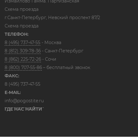
Измайлово Гамма. Партизанская
Схема проезда
г.Санкт-Петербург, Невский проспект 87/2
Схема проезда
ТЕЛЕФОН:
8 (495) 737-47-55
- Москва
8 (812) 309-78-36
- Санкт-Петербург
8 (862) 225-72-26
- Сочи
8 (800) 707-55-86
– бесплатный звонок
ФАКС:
8 (495) 737-47-55
E-MAIL:
info@pogostite.ru
ГДЕ НАС НАЙТИ