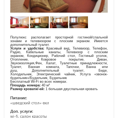
Полулюкс располагает просторной гостиной/спальной
зонами и телевизором с плоским экраном. Имеется
дополнительный туалет.
Услуги и удобства:
Красивый вид, Телевизор, Телефон,
Радио, Кабельные каналы,
Телевизор с плоским
экраном
,
Кондиционер
, Рабочий стол,
Гостиный уголок
,
Отопление, Ковровое покрытие,
Диван
,
Звукоизоляция,
Фен
,
Халат
, Туалетные принадлежности,
Туалет, Ванная комната,
Тапочки
, Ванна или
душ,
Дополнительный туалет
,
Биде
,
Холодильник,
Электрический чайник
,
Услуга «звонок-
будильник»/Будильник
, Будильник
Бесплатный Wi-Fi во всех номерах.
Площадь номера:
40 м²
Размер кровати/-ей:
1 большая двуспальная кровать
Питание:
«шведский стол»-вкл
Доп. услуги:
wi-fi. салон красоты