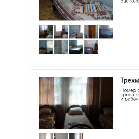
располо
Трехм
Номер с
кроватя
и рабоч