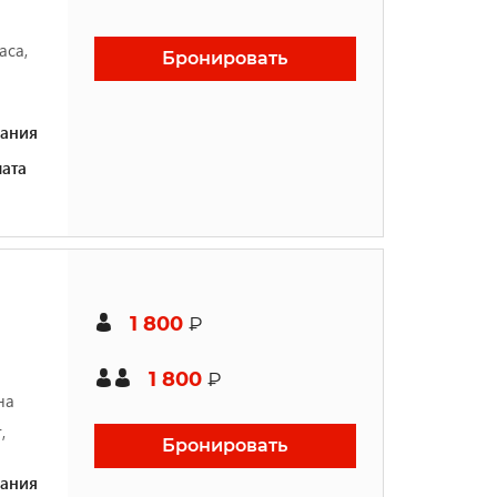
аса,
Бронировать
ания
ата
1 800
₽
1 800
₽
на
,
Бронировать
ания