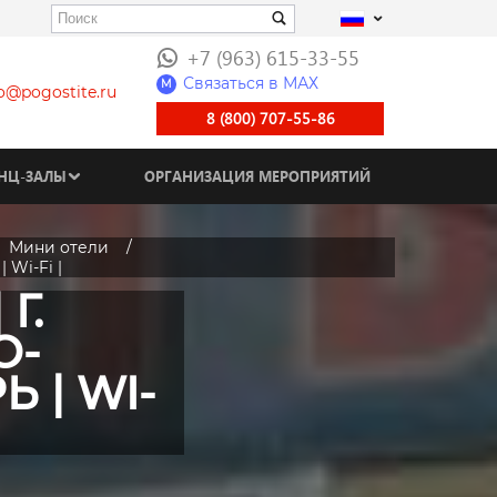
+7 (963) 615-33-55
Связаться в МАХ
M
fo@pogostite.ru
8 (800) 707-55-86
НЦ-ЗАЛЫ
ОРГАНИЗАЦИЯ МЕРОПРИЯТИЙ
Мини отели
 Wi-Fi |
Г.
О-
 | WI-