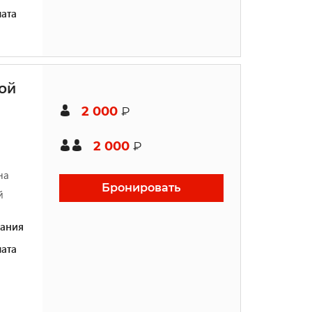
ата
ой
2 000
₽
2 000
₽
на
Бронировать
й
ания
ата