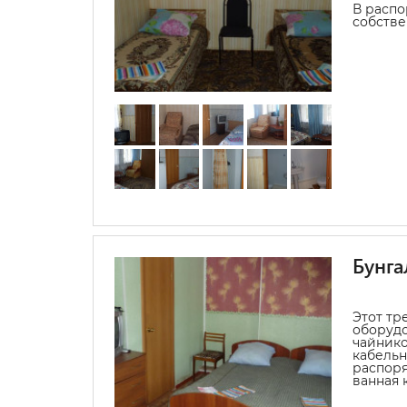
В распо
собстве
Бунга
Этот тр
оборуд
чайнико
кабельн
распоря
ванная 