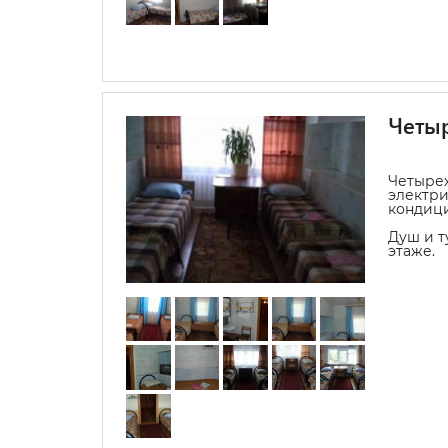
Четыр
Четыре
электри
кондиц
Душ и т
этаже.