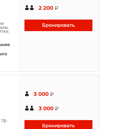
2 200
₽
на
Бронировать
налы,
Утюг,
ания
ата
3 000
₽
3 000
₽
 ТВ-
Бронировать