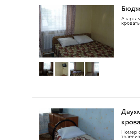
Бюдже
Апартам
кровать
Двухм
крова
Номер с
телеви