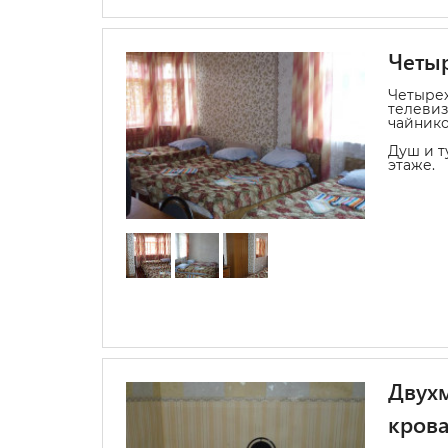
Четыр
Четыре
телевиз
чайник
Душ и т
этаже.
Двухм
кров