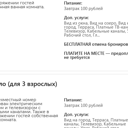
Питание:
ряжении гостей
нная ванная комната.
Завтрак 100 рублей
Доп. услуги:
Вид из окна, Вид на озеро, Вид 
город, Терраса, Платные ТВ-ка
Телевизор, Кабельные каналы, 
Рабочий стол, Гл...
БЕСПЛАТНАЯ отмена брониров
ПЛАТИТЕ НА МЕСТЕ — предопл
не требуется
ло (для 3 взрослых)
Питание:
ехместный номер
ован электрическим
Завтрак 100 рублей
м и телевизором с
ыми каналами. Также в
Доп. услуги:
жении гостей собственная
Вид на город, Терраса, Платные
комната.
каналы, Телевизор, Кабельные
каналы, Утюг, Рабочий стол,