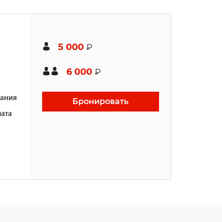
5 000
₽
6 000
₽
ания
Бронировать
ата