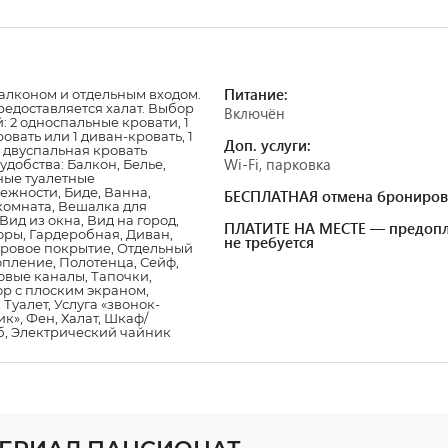
Питание:
алконом и отдельным входом.
редоставляется халат. Выбор
Включён
й:
2 односпальные кровати
,
1
ровать
или
1 диван-кровать
,
1
Доп. услуги:
 двуспальная кровать
Wi-Fi, парковка
 удобства: Балкон, Белье,
ные туалетные
жности, Биде, Ванна,
БЕСПЛАТНАЯ отмена брониров
комната, Вешалка для
Вид из окна, Вид на город,
ПЛАТИТЕ НА МЕСТЕ — предопл
оры, Гардеробная, Диван,
не требуется
вровое покрытие, Отдельный
опление, Полотенца, Сейф,
овые каналы, Тапочки,
р с плоским экраном,
 Туалет, Услуга «звонок-
к», Фен, Халат, Шкаф/
б, Электрический чайник