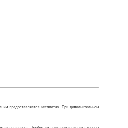
ие им предоставляется бесплатно.
При дополнительном
ются по запросу. Требуется подтверждение со стороны