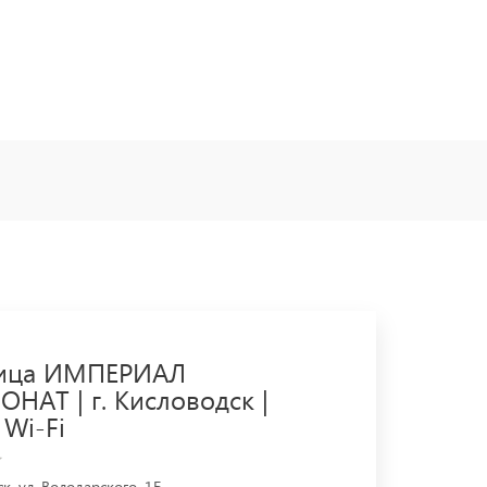
ница ИМПЕРИАЛ
НАТ | г. Кисловодск |
 Wi-Fi
к, ул. Володарского, 1Б