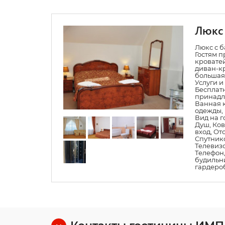
Люкс
Люкс с б
Гостям п
кровате
диван-к
большая
Услуги и
Бесплат
принадле
Ванная 
одежды, 
Вид на г
Душ, Ко
вход, От
Спутник
Телевизо
Телефон,
будильни
гардеро