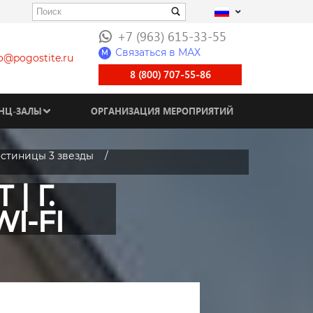
+7 (963) 615-33-55
Связаться в МАХ
M
fo@pogostite.ru
8 (800) 707-55-86
НЦ-ЗАЛЫ
ОРГАНИЗАЦИЯ МЕРОПРИЯТИЙ
остиницы 3 звезды
 Г.
I-FI