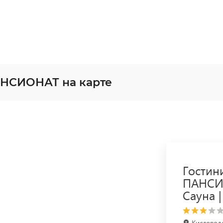
НСИОНАТ на карте
Гости
ПАНСИО
Сауна |
Кисловодс