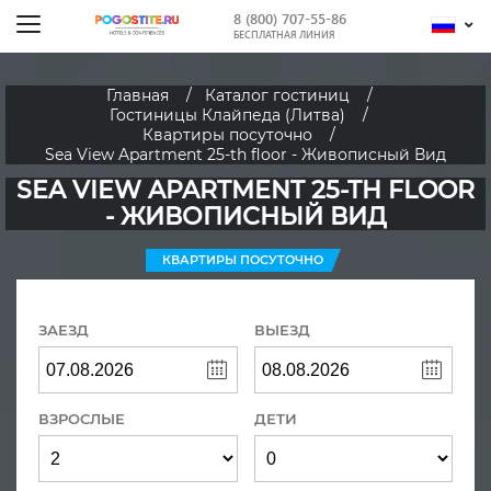
8 (800) 707-55-86
БЕСПЛАТНАЯ ЛИНИЯ
Главная
Каталог гостиниц
Гостиницы Клайпеда (Литва)
Квартиры посуточно
Sea View Apartment 25-th floor - Живописный Вид
SEA VIEW APARTMENT 25-TH FLOOR
- ЖИВОПИСНЫЙ ВИД
КВАРТИРЫ ПОСУТОЧНО
ЗАЕЗД
ВЫЕЗД
ВЗРОСЛЫЕ
ДЕТИ