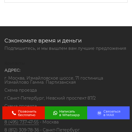
Сэкономьте время и деньги
Подпишитесь, и мы вышлем вам лучшие предложения
Контакты
АДРЕС:
г. Москва, Измайловское шоссе, 71 гостиница
Измайлово Гамма. Партизанская
Схема проезда
г.Санкт-Петербург, Невский проспект 87/2
Схема проезда
Позвонить
Написать
Связаться
M
ТЕЛЕФОН:
бесплатно
в Whatsapp
в МАХ
8 (495) 737-47-55
- Москва
8 (812) 309-78-36
- Санкт-Петербург