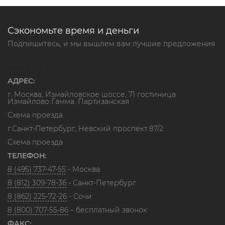
Сэкономьте время и деньги
Подпишитесь, и мы вышлем вам лучшие предложения
Контакты
АДРЕС:
г. Москва, Измайловское шоссе, 71 гостиница
Измайлово Гамма. Партизанская
Схема проезда
г.Санкт-Петербург, Невский проспект 87/2
Схема проезда
ТЕЛЕФОН:
8 (495) 737-47-55
- Москва
8 (812) 309-78-36
- Санкт-Петербург
8 (862) 225-72-26
- Сочи
8 (800) 707-55-86
– бесплатный звонок
ФАКС: