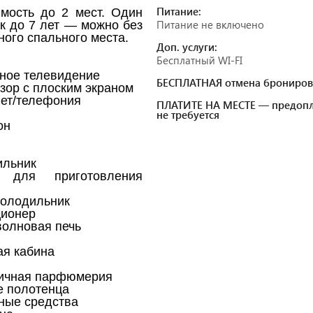
Питание:
мость до 2 мест. Один
Питание не включено
к до 7 лет — можно без
ного спального места.
Доп. услуги:
Бесплатный WI-FI
ное телевидение
БЕСПЛАТНАЯ отмена брониров
зор с плоским экраном
ет/телефония
ПЛАТИТЕ НА МЕСТЕ — предопл
не требуется
он
ильник
 для приготовления
олодильник
ционер
олновая печь
я кабина
ичная парфюмерия
 полотенца
ные средства