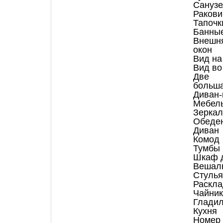
Санузе
Ракови
Тапочк
Банные
Внешня
окон
Вид на
Вид во
Две 
больша
Диван-
Мебел
Зеркал
Обеден
Диван
Комод
Тумбы
Шкаф 
Вешал
Стулья
Раскла
Чайник
Гладил
Кухня
Номер 