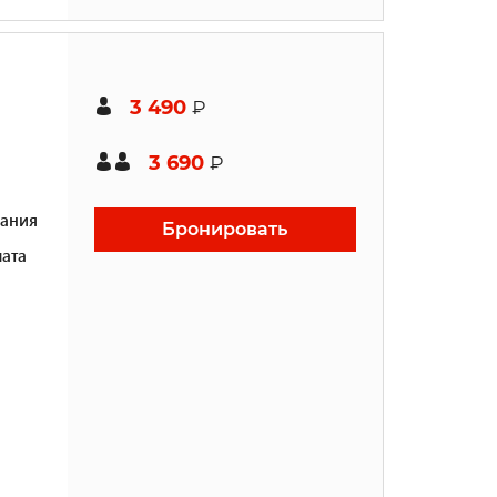
3 490
₽
3 690
₽
ания
Бронировать
ата