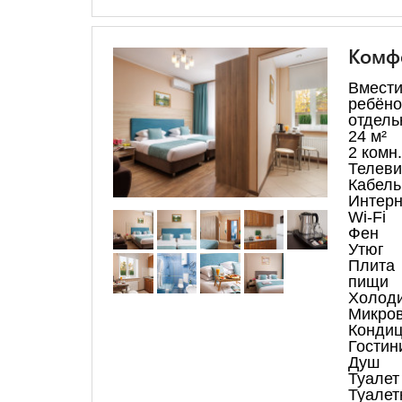
Комф
Вмести
ребёно
отдель
24 м²
2 комн.
Телеви
Кабель
Интерн
Wi-Fi
Фен
Утюг
Плита
пищи
Холод
Микров
Конди
Гостин
Душ
Туалет
Туалет