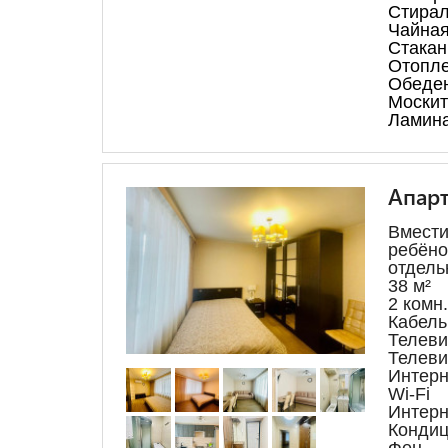
Стирал
Чайная
Стака
Отопл
Обеден
Москит
Ламин
Апарт
Вмести
ребёно
отдель
38 м²
2 комн.
Кабель
Телеви
Телеви
Интерн
Wi-Fi
Интерн
Конди
Фен