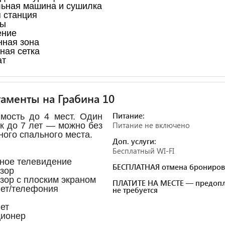
ьная машина и сушилка
 станция
ны
ение
ная зона
ная сетка
ат
аменты на Грабина 10
Питание:
мость до 4 мест. Один
Питание не включено
к до 7 лет — можно без
ного спального места.
Доп. услуги:
Бесплатный WI-FI
ное телевидение
БЕСПЛАТНАЯ отмена брониров
зор
зор с плоским экраном
ПЛАТИТЕ НА МЕСТЕ — предопл
ет/телефония
не требуется
ет
ционер