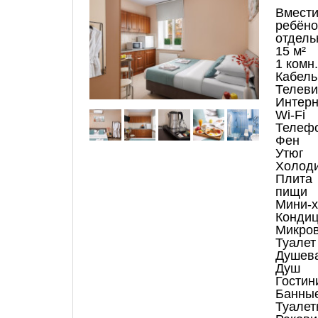
Вмести
ребёно
отдель
15 м²
1 комн.
Кабель
Телеви
Интерн
Wi-Fi
Телеф
Фен
Утюг
Холод
Плита
пищи
Мини-х
Конди
Микров
Туалет
Душева
Душ
Гостин
Банные
Туалет