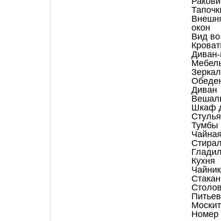
Ракови
Тапочк
Внешня
окон
Вид во
Кроват
Диван-
Мебел
Зеркал
Обеден
Диван
Вешал
Шкаф 
Стулья
Тумбы
Чайная
Стира
Гладил
Кухня
Чайник
Стака
Столо
Питьев
Москит
Номер 