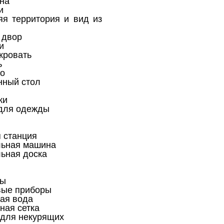
на
и
я территория и вид из
 двор
и
кровать
ь
о
ный стол
ки
для одежды
 станция
льная машина
ьная доска
ны
вые приборы
ая вода
ная сетка
для некурящих