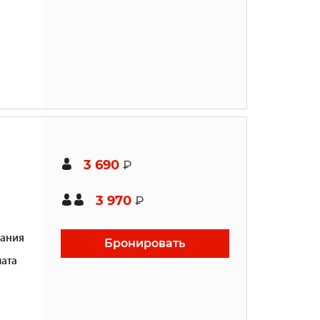
3 690
₽
3 970
₽
ания
Бронировать
ата