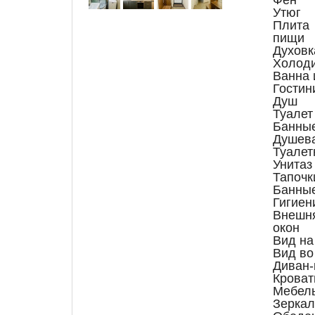
Утюг
Плита
пищи
Духовк
Холод
Ванна 
Гостин
Душ
Туалет
Банные
Душева
Туалет
Унитаз
Тапочк
Банные
Гигиен
Внешня
окон
Вид на
Вид во
Диван-
Кроват
Мебел
Зеркал