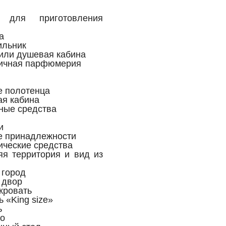
 для приготовления
а
ильник
или душевая кабина
ичная парфюмерия
 полотенца
я кабина
ные средства
и
 принадлежности
ические средства
я территория и вид из
 город
 двор
кровать
ь «King size»
ь
о