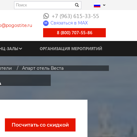
+7 (963) 615-33-55
Связаться в МАХ
M
fo@pogostite.ru
8 (800) 707-55-86
НЦ-ЗАЛЫ
ОРГАНИЗАЦИЯ МЕРОПРИЯТИЙ
отели
Апарт отель Веста
А
Посчитать со скидкой