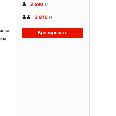
2 690
₽
2 970
₽
ания
Бронировать
ата