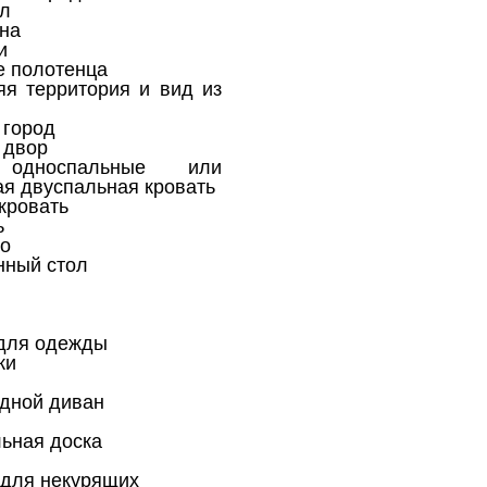
л
на
и
 полотенца
я территория и вид из
 город
 двор
односпальные или
я двуспальная кровать
кровать
ь
о
ный стол
для одежды
ки
дной диван
ьная доска
для некурящих