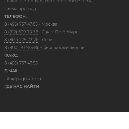
г.Санкт-Петербург, Невский проспект 87/2
Схема проезда
ТЕЛЕФОН:
8 (495) 737-47-55
- Москва
8 (812) 309-78-36
- Санкт-Петербург
8 (862) 225-72-26
- Сочи
8 (800) 707-55-86
– бесплатный звонок
ФАКС:
8 (495) 737-47-55
E-MAIL:
info@pogostite.ru
ГДЕ НАС НАЙТИ