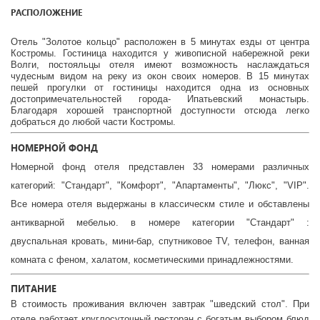
РАСПОЛОЖЕНИЕ
Отель "Золотое кольцо" расположен в 5 минутах езды от центра
Костромы. Гостиница находится у живописной набережной реки
Волги, постояльцы отеля имеют возможность наслаждаться
чудесным видом на реку из окон своих номеров. В 15 минутах
пешей прогулки от гостиницы находится одна из основных
достопримечательностей города- Ипатьевский монастырь.
Благодаря хорошей транспортной доступности отсюда легко
добраться до любой части Костромы.
НОМЕРНОЙ ФОНД
Номерной фонд отеля представлен 33 номерами различных
категорий: "Стандарт", "Комфорт", "Апартаменты", "Люкс", "VIP".
Все номера отеля выдержаны в классическм стиле и обставлены
антикварной мебелью. в номере категории "Стандарт" :
двуспальная кровать, мини-бар, спутниковое TV, телефон, ванная
комната с феном, халатом, косметическими принадлежностями.
ПИТАНИЕ
В стоимость проживания включен завтрак "шведский стол". При
отеле работает круглосуточный ресторан с богатым выбором блюд