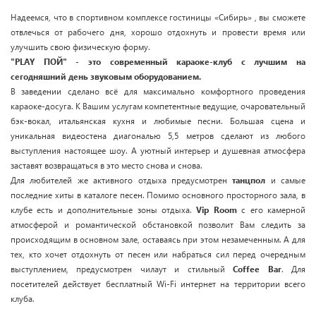
Надеемся, что в спортивном комплексе гостиницы «Сибирь» , вы сможете
отвлечься от рабочего дня, хорошо отдохнуть и провести время или
улучшить свою физическую форму.
"PLAY ПОЙ" - это современный караоке-клуб с лучшим на
сегодняшний день звуковым оборудованием.
В заведении сделано всё для максимально комфортного проведения
караоке-досуга. К Вашим услугам компетентные ведущие, очаровательный
бэк-вокал, итальянская кухня и любимые песни. Большая сцена и
уникальная видеостена диагональю 5,5 метров сделают из любого
выступления настоящее шоу. А уютный интерьер и душевная атмосфера
заставят возвращаться в это место снова и снова.
Для любителей же активного отдыха предусмотрен
танцпол
и самые
последние хиты в каталоге песен. Помимо основного просторного зала, в
клубе есть и дополнительные зоны отдыха.
Vip Room
с его камерной
атмосферой и романтической обстановкой позволит Вам следить за
происходящим в основном зале, оставаясь при этом незамеченным. А для
тех, кто хочет отдохнуть от песен или набраться сил перед очередным
выступлением, предусмотрен чилаут и стильный
Coffee Bar
. Для
посетителей действует бесплатный Wi-Fi интернет на территории всего
клуба.