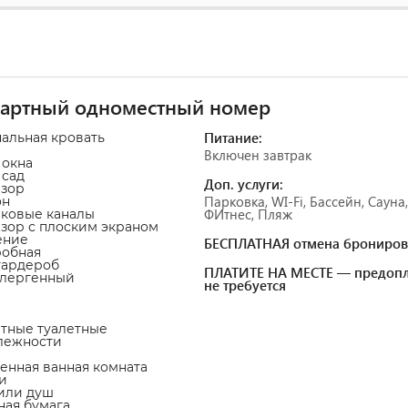
дартный одноместный номер
Питание:
пальная кровать
Включен завтрак
 окна
 сад
Доп. услуги:
изор
Парковка, WI-Fi, Бассейн, Сауна,
он
ФИтнес, Пляж
иковые каналы
изор с плоским экраном
ение
БЕСПЛАТНАЯ отмена брониров
робная
гардероб
ПЛАТИТЕ НА МЕСТЕ — предопл
ллергенный
не требуется
атные туалетные
лежности
венная ванная комната
и
 или душ
тная бумага