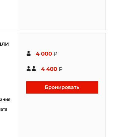
или
4 000
₽
4 400
₽
Бронировать
ания
ата