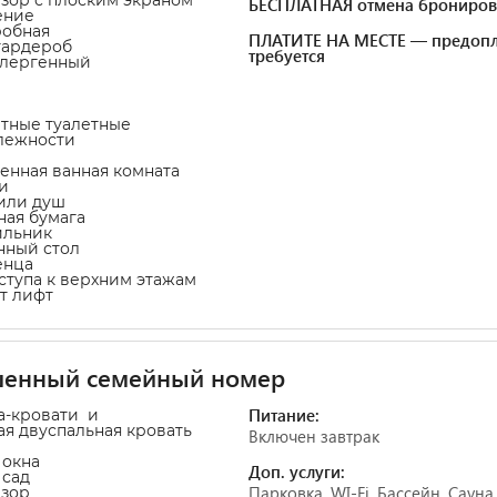
БЕСПЛАТНАЯ отмена брониров
ение
робная
ПЛАТИТЕ НА МЕСТЕ — предопл
гардероб
требуется
ллергенный
атные туалетные
лежности
венная ванная комната
и
 или душ
тная бумага
ильник
нный стол
енца
оступа к верхним этажам
т лифт
шенный семейный номер
Питание:
а-кровати и
ая двуспальная кровать
Включен завтрак
 окна
Доп. услуги:
 сад
Парковка, WI-Fi, Бассейн, Сауна,
изор