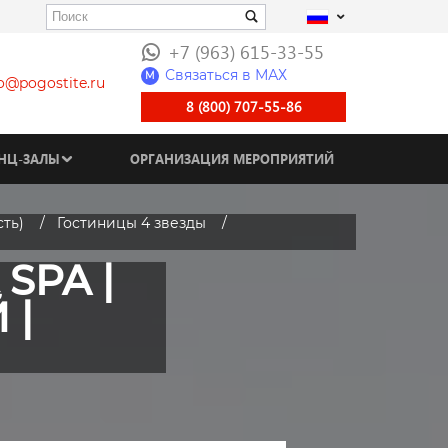
+7 (963) 615-33-55
Связаться в МАХ
M
fo@pogostite.ru
8 (800) 707-55-86
НЦ-ЗАЛЫ
ОРГАНИЗАЦИЯ МЕРОПРИЯТИЙ
ть)
Гостиницы 4 звезды
SPA |
 |