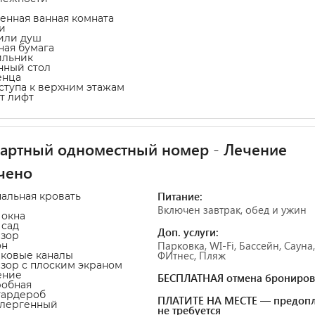
венная ванная комната
и
 или душ
тная бумага
ильник
нный стол
енца
оступа к верхним этажам
т лифт
артный одноместный номер - Лечение
чено
Питание:
пальная кровать
Включен завтрак, обед и ужин
 окна
 сад
Доп. услуги:
изор
Парковка, WI-Fi, Бассейн, Сауна,
он
ФИтнес, Пляж
иковые каналы
изор с плоским экраном
ение
БЕСПЛАТНАЯ отмена брониров
робная
гардероб
ПЛАТИТЕ НА МЕСТЕ — предопл
ллергенный
не требуется