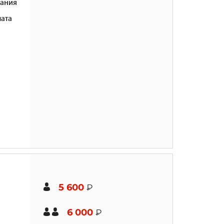
ания
ата
5 600
₽
6 000
₽