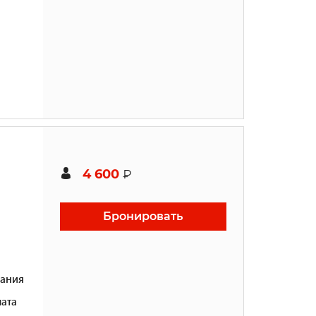
4 600
₽
Бронировать
ания
ата