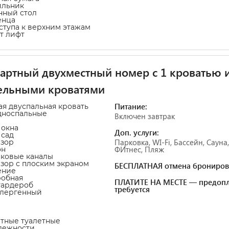
ильник
нный стол
енца
оступа к верхним этажам
т лифт
артный двухместный номер с 1 кроватью 
ельными кроватями
Питание:
ая двуспальная кровать
дноспальные
Включен завтрак
 окна
Доп. услуги:
 сад
Парковка, WI-Fi, Бассейн, Сауна,
изор
ФИтнес, Пляж
он
иковые каналы
изор с плоским экраном
БЕСПЛАТНАЯ отмена брониров
ение
робная
ПЛАТИТЕ НА МЕСТЕ — предопл
гардероб
требуется
ллергенный
атные туалетные
лежности