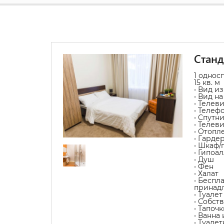
Стан
1 однос
15 кв. м
• Вид из
• Вид на
• Телев
• Телеф
• Спутн
• Телев
• Отопл
• Гарде
• Шкаф/
• Гипоа
• Душ
• Фен
• Халат
• Беспл
принад
• Туалет
• Собст
• Тапочк
• Ванна
• Туале