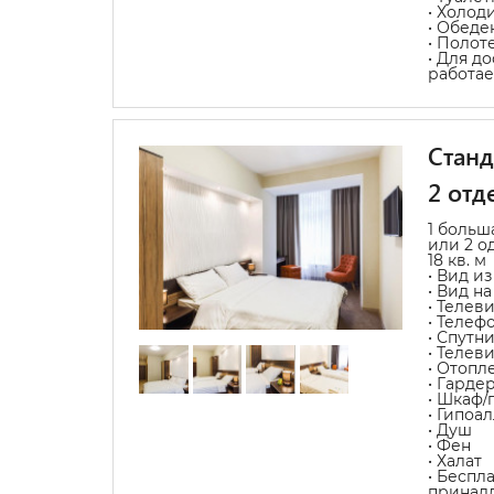
• Холод
• Обеде
• Полот
• Для д
работае
Станд
2 отд
1 больш
или 2 о
18 кв. м
• Вид из
• Вид на
• Телев
• Телеф
• Спутн
• Телев
• Отопл
• Гарде
• Шкаф/
• Гипоа
• Душ
• Фен
• Халат
• Беспл
принад