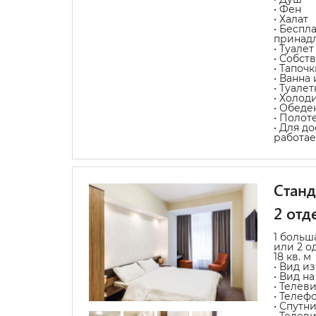
• Фен
• Халат
• Беспл
принад
• Туалет
• Собст
• Тапочк
• Ванна
• Туале
• Холод
• Обеде
• Полот
• Для д
работае
Станд
2 отд
1 больш
или 2 о
18 кв. м
• Вид из
• Вид на
• Телев
• Телеф
• Спутн
• Телев