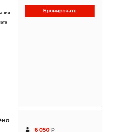
Бронировать
ания
ата
ено
6 050
₽