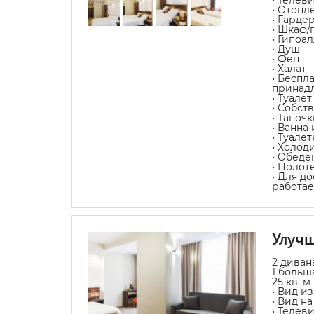
• Отопл
• Гарде
• Шкаф/
• Гипоа
• Душ
• Фен
• Халат
• Беспл
принад
• Туалет
• Собст
• Тапочк
• Ванна
• Туале
• Холод
• Обеде
• Полот
• Для д
работае
Улуч
2 диван
1 больш
25 кв. м
• Вид из
• Вид на
• Телев