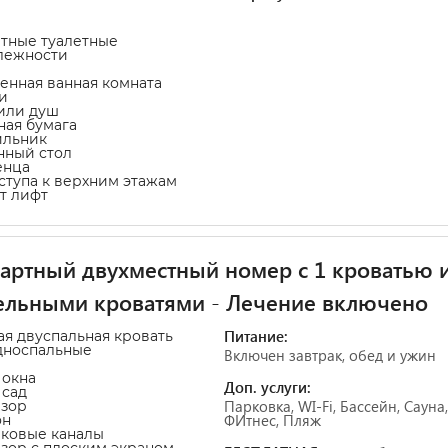
атные туалетные
лежности
венная ванная комната
и
 или душ
тная бумага
ильник
нный стол
енца
оступа к верхним этажам
т лифт
артный двухместный номер с 1 кроватью 
ельными кроватями - Лечение включено
Питание:
ая двуспальная кровать
дноспальные
Включен завтрак, обед и ужин
 окна
Доп. услуги:
 сад
Парковка, WI-Fi, Бассейн, Сауна,
изор
ФИтнес, Пляж
он
иковые каналы
изор с плоским экраном