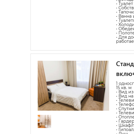
• Туалет
• Собст
• Тапочк
• Ванна
• Туале
• Холод
• Обеде
• Полот
• Для д
работае
Станд
вклю
1 однос
15 кв. м
• Вид из
• Вид на
• Телев
• Телеф
• Спутн
• Телев
• Отопл
• Гарде
• Шкаф/
• Гипоа
• Душ