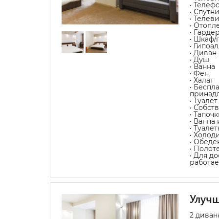
• Телеф
• Спутн
• Телев
• Отопл
• Гарде
• Шкаф/
• Гипоа
• Диван
• Душ
• Ванна
• Фен
• Халат
• Беспл
принад
• Туалет
• Собст
• Тапочк
• Ванна
• Туале
• Холод
• Обеде
• Полот
• Для д
работае
Улуч
2 диван