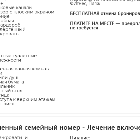
ФИтнес, Пляж
он
иковые каналы
изор с плоским экраном
БЕСПЛАТНАЯ отмена брониров
ение
робная
ПЛАТИТЕ НА МЕСТЕ — предопл
гардероб
не требуется
ллергенный
-кровать
атные туалетные
лежности
венная ванная комната
и
 или душ
тная бумага
ильник
нный стол
енца
оступа к верхним этажам
т лифт
шенный семейный номер - Лечение включ
Питание:
а-кровати и