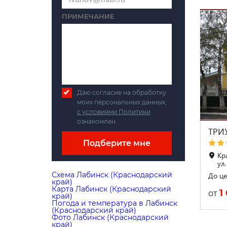
ПРИМЕЧАНИЕ
Даю согласие на обработку
моих персональных данных,
с условиями Политики
ознакомлен.
ТРИ
Подберите мне
Кр
ул.
Схема Лабинск (Краснодарский
До це
край)
Карта Лабинск (Краснодарский
1
от
край)
Погода и температура в Лабинск
(Краснодарский край)
Фото Лабинск (Краснодарский
край)