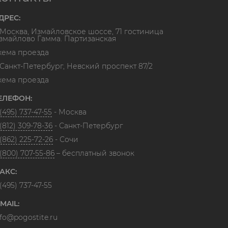
ДРЕС:
. Москва, Измайловское шоссе, 71 гостиница
змайлово Гамма. Партизанская
хема проезда
. Санкт-Петербург, Невский проспект 87/2
хема проезда
ЕЛЕФОН:
(495) 737-47-55
- Москва
(812) 309-78-36
- Санкт-Петербург
(862) 225-72-26
- Сочи
 (800) 707-55-86
– бесплатный звонок
АКС:
(495) 737-47-55
-MAIL:
nfo@pogostite.ru