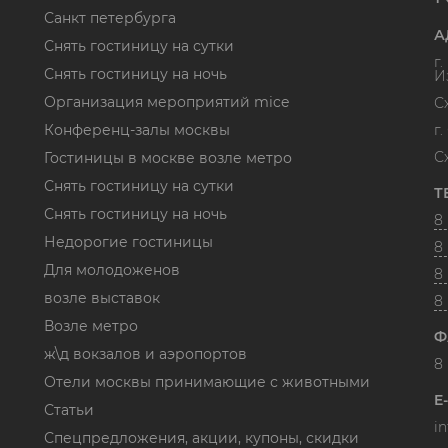
Санкт петербурга
А
Снять гостиницу на сутки
г
Снять гостиницу на ночь
И
Организация мероприятий mice
С
Конференц-залы москвы
г
С
Гостиницы в москве возле метро
Снять гостиницу на сутки
Т
Снять гостиницу на ночь
8 
Недорогие гостиницы
8 
Для молодоженов
8 
возле выставок
8
Возле метро
Ф
ж\д вокзалов и аэропортов
8 
Отели москвы принимающие с животными
E
Статьи
i
Спецпредложения, акции, купоны, скидки