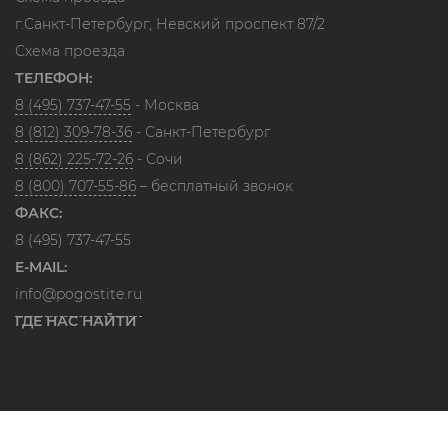
г.Санкт-Петербург, Невский проспект 87/2
Схема проезда
ТЕЛЕФОН:
8 (495) 737-47-55
- Москва
8 (812) 309-78-36
- Санкт-Петербург
8 (862) 225-72-26
- Сочи
8 (800) 707-55-86
– бесплатный звонок
ФАКС:
8 (495) 737-47-55
E-MAIL:
info@pogostite.ru
ГДЕ НАС НАЙТИ