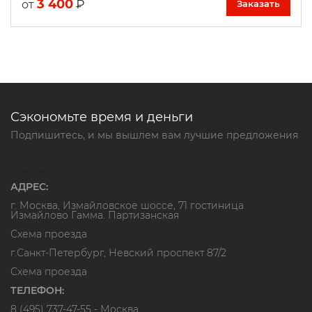
3 400
₽
от
Заказать
Сэкономьте время и деньги
Подпишитесь, и мы вышлем вам лучшие предложения
Контакты
АДРЕС:
г. Москва, Измайловское шоссе, 71 гостиница
Измайлово Гамма. Партизанская
Схема проезда
г.Санкт-Петербург, Невский проспект 87/2
Схема проезда
ТЕЛЕФОН:
8 (495) 737-47-55
- Москва