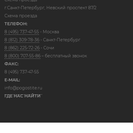
г.Санкт-Петербург, Невский проспект 87/2
Схема проезда
ТЕЛЕФОН:
8 (495) 737-47-55
- Москва
8 (812) 309-78-36
- Санкт-Петербург
8 (862) 225-72-26
- Сочи
8 (800) 707-55-86
– бесплатный звонок
ФАКС:
8 (495) 737-47-55
E-MAIL:
info@pogostite.ru
ГДЕ НАС НАЙТИ