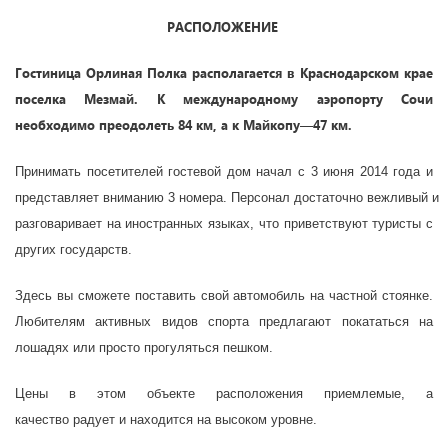
РАСПОЛОЖЕНИЕ
Гостиница
Орлиная Полка
располагается
в Краснодарском крае
поселка
Мезмай
. К международному аэропорту Сочи
необходимо
преодолеть
84 км, а к Майкопу—47 км.
П
ринимать
посетителей
гостевой дом начал с
3 июня
201
4
года и
представляет
вниманию
3
номер
а
.
Персонал
достаточно
вежливый
и
разговаривает на
иностранных
языках,
что
п
риветствуют
туристы с
других
государств
.
Здесь вы сможете поставить свой автомобиль на частной стоянке.
Любителям активных видов спорта предлагают покататься на
лошадях или просто прогуляться пешком.
Цены
в этом
объекте
расположения
приемлемые
, а
качество
радует и находится на высо
ком уровне
.