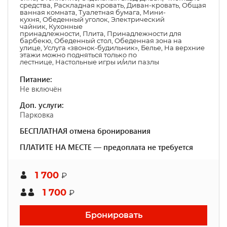
средства
,
Раскладная кровать
,
Диван-кровать
,
Общая
ванная комната
,
Туалетная бумага
,
Мини-
кухня
,
Обеденный уголок
,
Электрический
чайник
,
Кухонные
принадлежности
,
Плита
,
Принадлежности для
барбекю
,
Обеденный стол
,
Обеденная зона на
улице
,
Услуга «звонок-будильник»
,
Белье
,
На верхние
этажи можно подняться только по
лестнице
,
Настольные игры и/или пазлы
Питание:
Не включён
Доп. услуги:
Парковка
БЕСПЛАТНАЯ отмена бронирования
ПЛАТИТЕ НА МЕСТЕ — предоплата не требуется
1 700
₽
1 700
₽
Бронировать