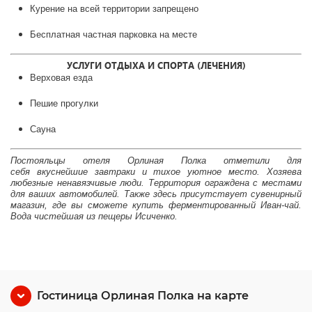
Курение на всей территории запрещено
Бесплатная частная парковка на месте
УСЛУГИ ОТДЫХА И СПОРТА (ЛЕЧЕНИЯ)
Верховая езда
Пешие прогулки
Сауна
П
остояльцы
отел
я
Орлиная Полка
отметили для
себя
вкусн
ейшие
завтраки
и тихое уютное место.
Хозяева
любезные ненавязчивые люди
.
Территория ограждена с местами
для ваших автомобилей.
Также здесь присутствует сувенирный
магазин, где вы сможете купить ферментированный Иван-чай.
Вода чистейшая из пещеры
Исиченко
.
Гостиница Орлиная Полка на карте