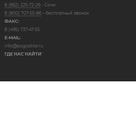
8 (862) 225-72-26
- Сочи
8 (800) 707-55-86
– бесплатный звонок
ФАКС:
8 (495) 737-47-55
E-MAIL:
info@pogostite.ru
ГДЕ НАС НАЙТИ