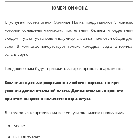
НОМЕРНОЙ ФОНД
К услугам
гостей
отеля
Орлиная Полка
представляют
3
номер
а
,
которые
оснащены
чайником, постельным бельем и отдельным
входом. Туалет установили на улице, а ванная
является
общей для
всех. В комнатах присутствует только холодная вода, а горячая
есть в сауне.
Ежедневно вам будут приносить завтрак прямо в апартаменты.
Вселять
ся с
дет
ьми
разрешено с любого возраста, но при
условии дополнительной
платы. Дополнительные кровати
при
этом
выдают
в количестве
одн
а
штук
а
.
В этом
объекте
проживания все услуги оплачивают наличными.
Белье
Общий туалет