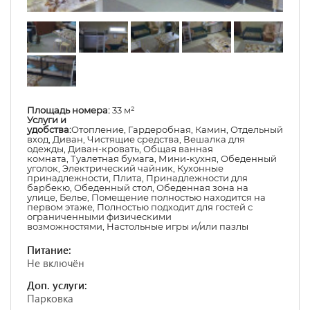
Площадь номера:
33 м²
Услуги и
удобства:
Отопление
,
Гардеробная
,
Камин
,
Отдельный
вход
,
Диван
,
Чистящие средства
,
Вешалка для
одежды
,
Диван-кровать
,
Общая ванная
комната
,
Туалетная бумага
,
Мини-кухня
,
Обеденный
уголок
,
Электрический чайник
,
Кухонные
принадлежности
,
Плита
,
Принадлежности для
барбекю
,
Обеденный стол
,
Обеденная зона на
улице
,
Белье
,
Помещение полностью находится на
первом этаже
,
Полностью подходит для гостей с
ограниченными физическими
возможностями
,
Настольные игры и/или пазлы
Питание:
Не включён
Доп. услуги:
Парковка