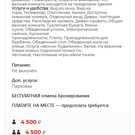
ванная комната находится за пределами здания.
Услуги и удобства:
Вид из окна
,
Вид на
горы
,
Телевизор
,
Отопление
,
Камин
,
Доступны
смежные номера
,
Отдельный вход
,
Диван
,
Чистящие
средства
,
Раскладная кровать
,
Диван-кровать
,
Общая
ванная комната
,
Туалетная бумага
,
Мини-
кухня
,
Обеденный уголок
,
Электрический
чайник
,
Кухонные
принадлежности
,
Плита
,
Принадлежности для
барбекю
,
Обеденный стол
,
Обеденная зона на
улице
,
Услуга «звонок-будильник»
,
Белье
,
На верхние
этажи можно подняться только по
лестнице
,
Настольные игры и/или пазлы
Питание:
Не включён
Доп. услуги:
Парковка
БЕСПЛАТНАЯ отмена бронирования
ПЛАТИТЕ НА МЕСТЕ — предоплата требуется
4 500
₽
4 500
₽