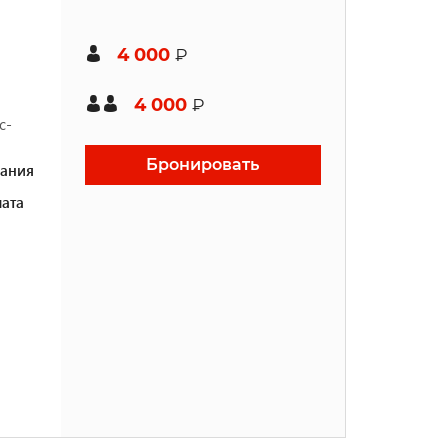
4 000
₽
4 000
₽
с-
Бронировать
ания
ата