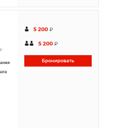
5 200
₽
5 200
₽
с-
Бронировать
ания
ата