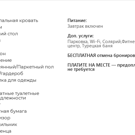
Питание:
спальная кровать
Завтрак включен
м
чий стол
Доп. услуги:
н
Парковка, Wi-Fi, Солярий,Фитне
центр, Турецкая баня
он
БЕСПЛАТНАЯ отмена брониров
пление
ПЛАТИТЕ НА МЕСТЕ — предопл
вянный/Паркетный пол
не требуется
/гардероб
лка для одежды
атные туалетные
адлежности
лет
етная бумага
визор
дильник
енца