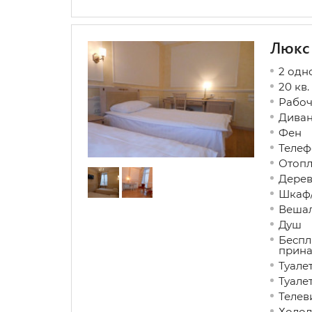
Люкс
2 одн
20 кв.
Рабо
Дива
Фен
Телеф
Ото
Дере
Шкаф
Веша
Душ
Беспл
прин
Туа
Туал
Теле
Холо