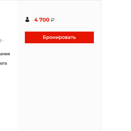
4 700
₽
Бронировать
с-
ания
ата