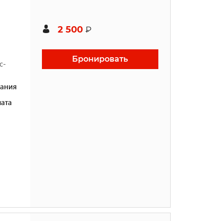
2 500
₽
Бронировать
с-
ания
ата