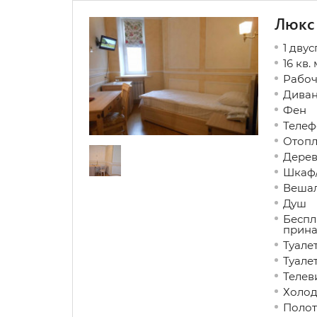
Люкс
1 дву
16 кв. 
Рабо
Дива
Фен
Телеф
Ото
Дере
Шкаф
Веша
Душ
Беспл
прин
Туа
Туал
Теле
Холо
Полот