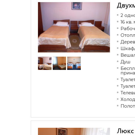
Двухм
2 одн
16 кв. 
Рабо
Ото
Дере
Шкаф
Веша
Душ
Беспл
прин
Туа
Туал
Теле
Холо
Полот
Люкс