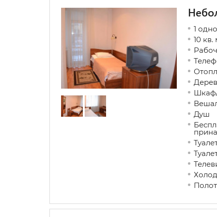
Небо
1 одн
10 кв.
Рабо
Телеф
Ото
Дере
Шкаф
Веша
Душ
Беспл
прин
Туа
Туал
Теле
Холо
Полот