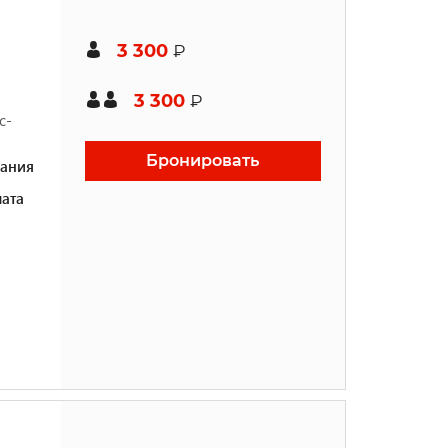
3 300
₽
3 300
₽
с-
Бронировать
ания
ата