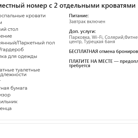
естный номер с 2 отдельными кроватями
Питание:
оспальные кровати
Завтрак включен
м
чий стол
Доп. услуги:
пление
Парковка, Wi-Fi, Солярий,Фитне
центр, Турецкая баня
вянный/Паркетный пол
/гардероб
БЕСПЛАТНАЯ отмена брониров
лка для одежды
ПЛАТИТЕ НА МЕСТЕ — предопл
требуется
атные туалетные
адлежности
лет
етная бумага
визор
дильник
енца