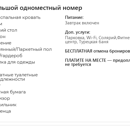
льшой одноместный номер
Питание:
оспальная кровать
Завтрак включен
 м
чий стол
Доп. услуги:
он
Парковка, Wi-Fi, Солярий,Фитне
центр, Турецкая баня
пление
вянный/Паркетный пол
БЕСПЛАТНАЯ отмена брониров
/гардероб
ПЛАТИТЕ НА МЕСТЕ — предопл
лка для одежды
не требуется
атные туалетные
адлежности
лет
етная бумага
визор
дильник
енца