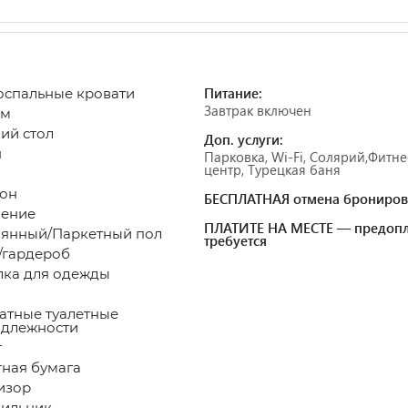
Питание:
оспальные кровати
Завтрак включен
 м
чий стол
Доп. услуги:
н
Парковка, Wi-Fi, Солярий,Фитне
центр, Турецкая баня
он
БЕСПЛАТНАЯ отмена брониров
пление
ПЛАТИТЕ НА МЕСТЕ — предопл
вянный/Паркетный пол
требуется
/гардероб
лка для одежды
атные туалетные
адлежности
лет
етная бумага
визор
дильник