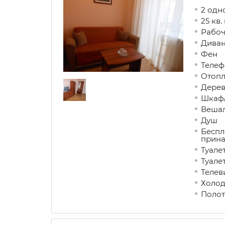
2 одн
25 кв.
Рабо
Дива
Фен
Телеф
Ото
Дере
Шкаф
Веша
Душ
Беспл
прин
Туа
Туал
Теле
Холо
Полот