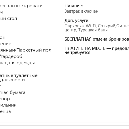
Питание:
оспальные кровати
Завтрак включен
 м
чий стол
Доп. услуги:
н
Парковка, Wi-Fi, Солярий,Фитне
центр, Турецкая баня
он
БЕСПЛАТНАЯ отмена брониров
пление
ПЛАТИТЕ НА МЕСТЕ — предопл
вянный/Паркетный пол
не требуется
/гардероб
лка для одежды
атные туалетные
адлежности
лет
етная бумага
визор
дильник
енца