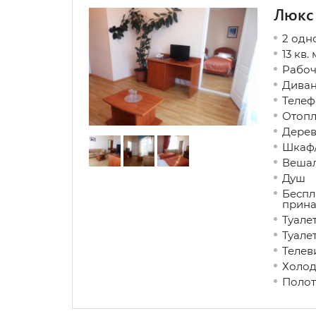
Люкс
2 одн
13 кв. 
Рабо
Дива
Телеф
Ото
Дере
Шкаф
Веша
Душ
Беспл
прин
Туа
Туал
Теле
Холо
Полот