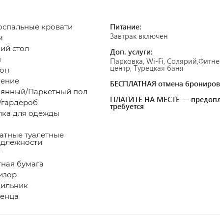
Питание:
оспальные кровати
Завтрак включен
м
чий стол
Доп. услуги:
н
Парковка, Wi-Fi, Солярий,Фитне
центр, Турецкая баня
он
пление
БЕСПЛАТНАЯ отмена брониров
вянный/Паркетный пол
ПЛАТИТЕ НА МЕСТЕ — предопл
/гардероб
требуется
лка для одежды
атные туалетные
адлежности
лет
етная бумага
визор
дильник
енца