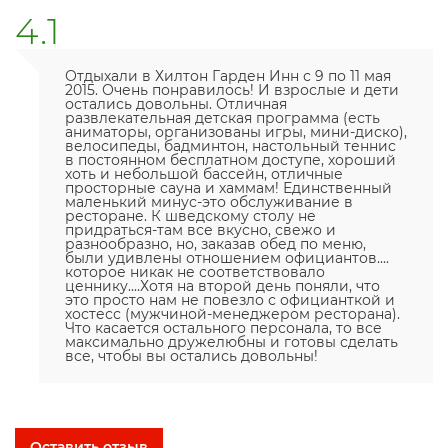
4.1
Отдыхали в Хилтон Гарден Инн с 9 по 11 мая
2015. Очень понравилось! И взрослые и дети
остались довольны. Отличная
развлекательная детская программа (есть
аниматоры, организованы игры, мини-диско),
велосипеды, бадминтон, настольный теннис
в постоянном бесплатном доступе, хороший
хоть и небольшой бассейн, отличные
просторные сауна и хаммам! Единственный
маленький минус-это обслуживание в
ресторане. К шведскому столу не
придраться-там все вкусно, свежо и
разнообразно, но, заказав обед по меню,
были удивлены отношением официантов....
которое никак не соответствовало
ценнику....Хотя на второй день поняли, что
это просто нам не повезло с официанткой и
хостесс (мужчиной-менеджером ресторана).
Что касается остального персонала, то все
максимально дружелюбны и готовы сделать
все, чтобы вы остались довольны!
Оставить отзыв