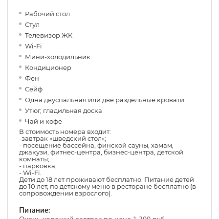
Рабочий стол
Стул
Телевизор ЖК
Wi-Fi
Мини-холодильник
Кондиционер
Фен
Сейф
Одна двуспальная или две раздельные кровати
Утюг, гладильная доска
Чай и кофе
В стоимость номера входит:
-завтрак «шведский стол»;
- посещение бассейна, финской сауны, хамам,
джакузи, фитнес-центра, бизнес-центра, детской
комнаты;
- парковка;
- Wi-Fi.
Дети до 18 лет проживают бесплатно. Питание детей
до 10 лет, по детскому меню в ресторане бесплатно (в
сопровождении взрослого).
Питание: