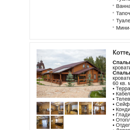
Ванна
Тапоч
Туале
Мини
Котте
Спаль
крова
Спал
кроват
60 кв. 
• Терр
• Кабе
• Теле
• Сейф
• Конд
• Глад
• Отоп
• Отде