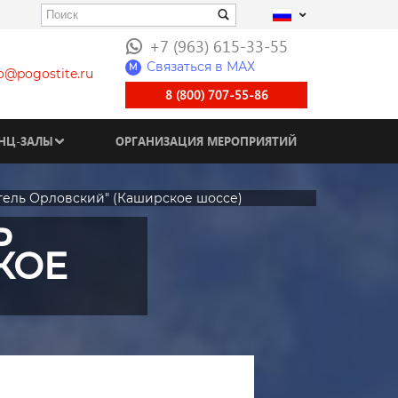
+7 (963) 615-33-55
Связаться в МАХ
M
fo@pogostite.ru
8 (800) 707-55-86
НЦ-ЗАЛЫ
ОРГАНИЗАЦИЯ МЕРОПРИЯТИЙ
тель Орловский" (Каширское шоссе)
Ь
КОЕ