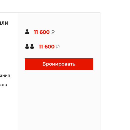
или
11 600
₽
11 600
₽
Бронировать
ания
ата