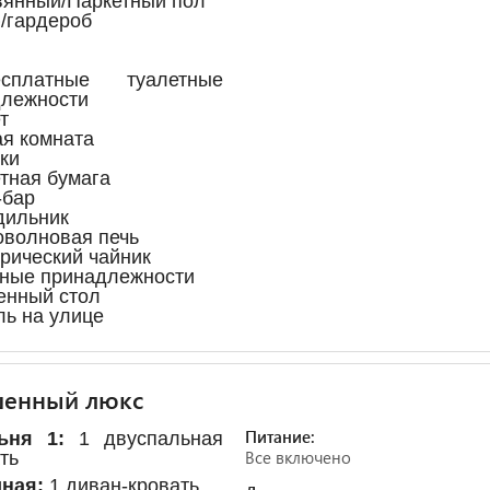
вянный/Паркетный пол
/гардероб
платные туалетные
лежности
т
ая комната
чки
етная бумага
-бар
дильник
оволновая печь
трический чайник
нные принадлежности
енный стол
ль на улице
шенный люкс
Питание:
ьня 1:
1 двуспальная
Все включено
ть
иная:
1 диван-кровать