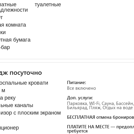
платные туалетные
адлежности
т
я комната
ки
тная бумага
-бар
дж посуточно
Питание:
оспальные кровати
Все включено
. м
Доп. услуги:
а реку
Парковка, WI-Fi, Сауна, Бассейн,
льные каналы
Бильярад, Пляж, Отдых на воде
изор с плоским экраном
БЕСПЛАТНАЯ отмена брониров
ПЛАТИТЕ НА МЕСТЕ — предопл
иционер
требуется