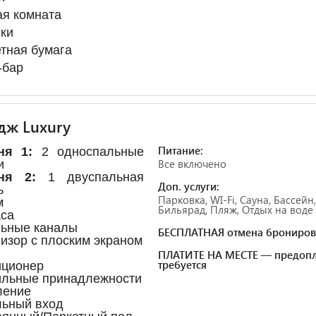
я комната
ки
тная бумага
-бар
дж Luxury
Питание:
ня 1:
2 односпальные
Все включено
ти
ьня 2:
1 двуспальная
Доп. услуги:
ь
Парковка, WI-Fi, Сауна, Бассейн,
м
Бильярад, Пляж, Отдых на воде
аса
льные каналы
БЕСПЛАТНАЯ отмена брониров
визор с плоским экраном
ПЛАТИТЕ НА МЕСТЕ — предопл
требуется
иционер
ильные принадлежности
ление
льный вход