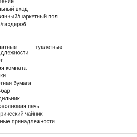
ление
льный вход
вянный/Паркетный пол
/гардероб
платные туалетные
адлежности
т
я комната
ки
тная бумага
-бар
дильник
оволновая печь
рический чайник
нные принадлежности