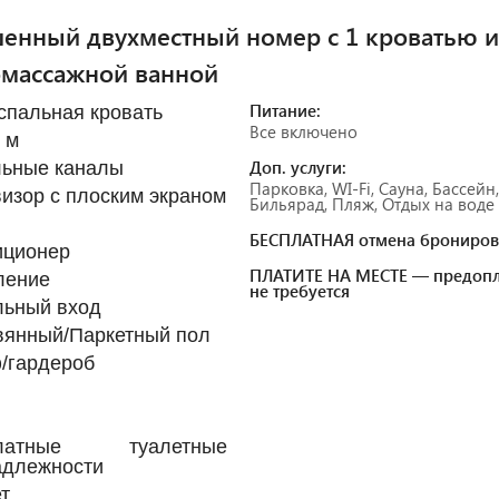
енный двухместный номер с 1 кроватью и
омассажной ванной
Питание:
спальная кровать
Все включено
. м
Доп. услуги:
льные каналы
Парковка, WI-Fi, Сауна, Бассейн,
изор с плоским экраном
Бильярад, Пляж, Отдых на воде
БЕСПЛАТНАЯ отмена брониров
иционер
ПЛАТИТЕ НА МЕСТЕ — предопл
ление
не требуется
льный вход
вянный/Паркетный пол
/гардероб
платные туалетные
адлежности
т