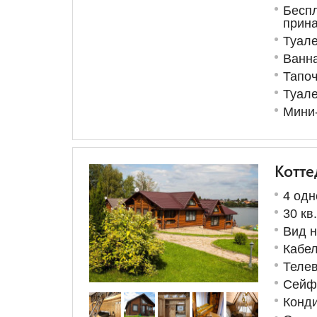
Бес
прин
Туале
Ванна
Тапоч
Туале
Мини
Котте
4 одн
30 кв
Вид н
Кабе
Телев
Сейф
Конд