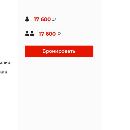
17 600
₽
17 600
₽
Бронировать
ания
ата