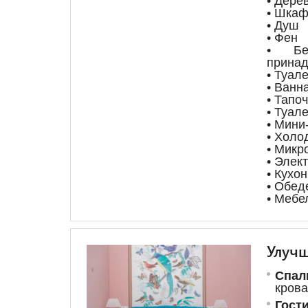
• Дере
• Шкаф
• Душ
• Фен
• Бес
принад
• Туале
• Ванн
• Тапо
• Туал
• Мини
• Холо
• Микр
• Элек
• Кухо
• Обед
• Мебе
Улуч
Спал
крова
Гост