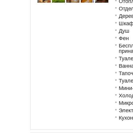
Отоп
Отде
Дере
Шкаф
Душ
Фен
Бес
прин
Туале
Ванна
Тапоч
Туале
Мини
Холо
Микр
Элект
Кухо