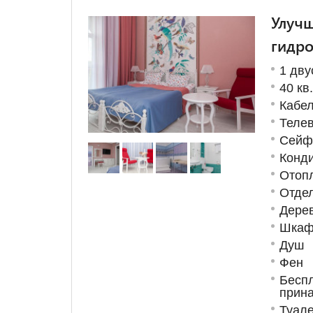
Улучш
гидр
1 дву
40 кв
Кабе
Телев
Сейф
Конд
Отоп
Отде
Дере
Шкаф
Душ
Фен
Бес
прин
Туале