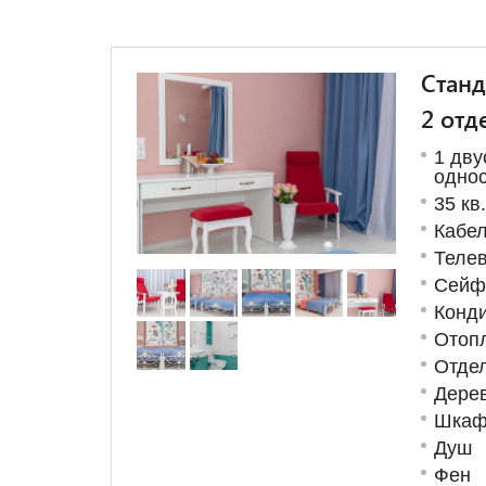
Станд
2 отд
1 дву
однос
35 кв
Кабе
Телев
Сейф
Конд
Отоп
Отде
Дере
Шкаф
Душ
Фен