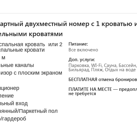
артный двухместный номер с 1 кроватью 
ельными кроватями
Питание:
спальная кровать или 2
Все включено
пальные кровати
. м
Доп. услуги:
льные каналы
Парковка, WI-Fi, Сауна, Бассейн,
Бильярад, Пляж, Отдых на воде
изор с плоским экраном
БЕСПЛАТНАЯ отмена брониров
иционер
ПЛАТИТЕ НА МЕСТЕ — предопл
не требуется
ление
льный вход
вянный/Паркетный пол
/гардероб