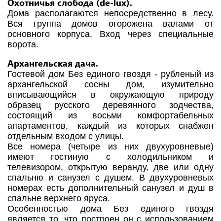
Охотничья слобода (de-lux).
Дома располагаются непосредственно в лесу.
Вся группа домов огорожена валами от
основного корпуса. Вход через специальные
ворота.
Архангельская дача.
Гостевой дом Без единого гвоздя - рубленый из
архангельской сосны дом, изумительно
вписывающийся в окружающую природу
образец русского деревянного зодчества,
состоящий из восьми комфортабельных
апартаментов, каждый из которых снабжен
отдельным входом с улицы.
Все номера (четыре из них двухуровневые)
имеют гостиную с холодильником и
телевизором, открытую веранду, две или одну
спальню и санузел с душем. В двухуровневых
номерах есть дополнительный санузел и душ в
спальне верхнего яруса.
Особенностью дома Без единого гвоздя
является то, что построен он с использованием