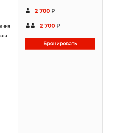
2 700
₽
2 700
ания
₽
ата
Бронировать