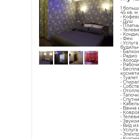
1 больш
45 кв. м
• Кофев
• Душ
• Платн
• Телев
• Конди
• Фен
• Услуг
будиль
• Балко
• Радио
• Холод
• Рабоч
• Беспл
космет
• Туалет
• Стира
• Собст
• Отопл
• Тапочк
• Спутн
• Кабел
• Ванна
• Ковро
• Телев
• Звуко
• Вид из
• Услуг
• Элект
• Кухон