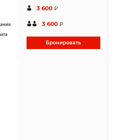
3 600
₽
3 600
ания
₽
ата
Бронировать