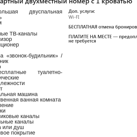
артный двухместный номер с 1 кроватью
Доп. услуги:
льшая двуспальная
Wi-FI
ь
м
БЕСПЛАТНАЯ отмена брониров
ные ТВ-каналы
ПЛАТИТЕ НА МЕСТЕ — предопл
визор
не требуется
иционер
га «звонок-будильник» /
ник
о
платные туалетно-
ические
лежности
т
альная машина
твенная ванная комната
ление
чки
никовые каналы
льные каналы
а или душ
овое покрытие