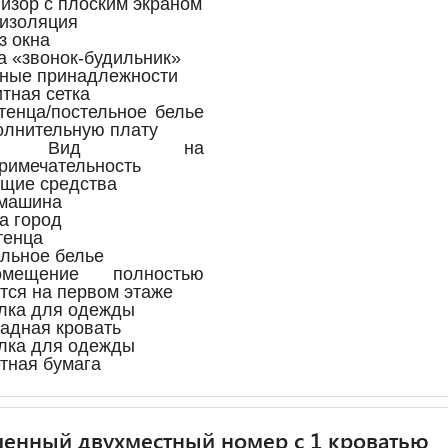
визор с плоским экраном
оизоляция
з окна
га «звонок-будильник»
нные принадлежности
итная сетка
тенца/постельное белье
олнительную плату
 Вид на
римечательность
ящие средства
емашина
на город
тенца
ельное белье
мещение полностью
тся на первом этаже
лка для одежды
ладная кровать
лка для одежды
етная бумага
енный двухместный номер с 1 кроватью