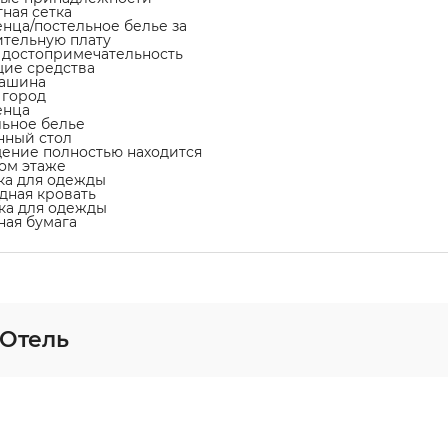
тная сетка
енца/постельное белье за
тельную плату
а достопримечательность
щие средства
машина
а город
енца
льное белье
нный стол
ение полностью находится
ом этаже
ка для одежды
адная кровать
ка для одежды
тная бумага
 Отель