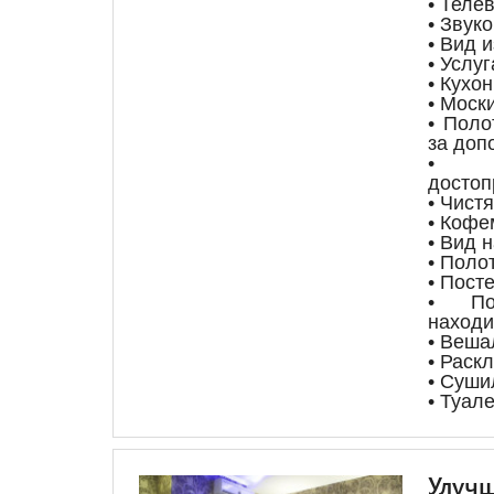
• Теле
• Звук
• Вид и
• Услу
• Кухо
• Моск
• Поло
за доп
•
достоп
• Чист
• Коф
• Вид 
• Поло
• Пост
• По
находи
• Веша
• Раск
• Суши
• Туал
Улучш