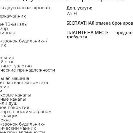
Доп. услуги:
ая двуспальная кровать
Wi-FI
арка/чайник
БЕСПЛАТНАЯ отмена брониров
ые ТВ-каналы
изор
ПЛАТИТЕ НА МЕСТЕ — предопл
ционер
требуется
а «звонок-будильник» /
ник
н
ильник
ий стол
атные туалетно-
ические принадлежности
льная машина
венная ванная комната
ение
и
иковые каналы
ьные каналы
 или душ
вое покрытие
изор с плоским экраном
изоляция
 окна
а «звонок-будильник»
рический чайник
ные принадлежности