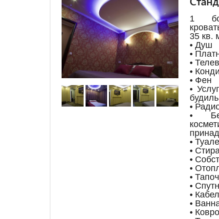
Станд
1 бо
кроват
35 кв. 
• Душ
• Плат
• Теле
• Конд
• Фен
• Услу
будиль
• Ради
• Бес
космет
принад
• Туале
• Стир
• Собс
• Отоп
• Тапо
• Спут
• Кабе
• Ванн
• Ковр