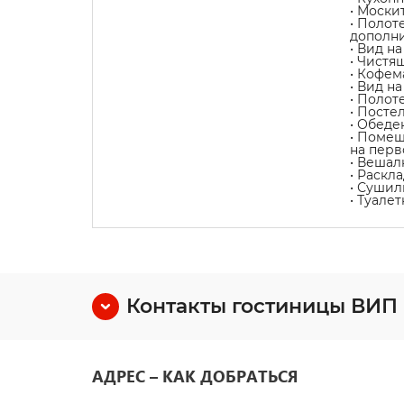
• Моски
• Полот
дополни
• Вид н
• Чистя
• Кофе
• Вид н
• Полот
• Посте
• Обеде
• Помещ
на перв
• Вешал
• Раскл
• Сушил
• Туале
Контакты гостиницы ВИП
АДРЕС – КАК ДОБРАТЬСЯ