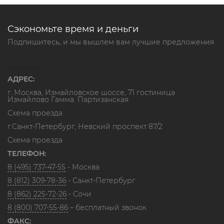
Сэкономьте время и деньги
Подпишитесь, и мы вышлем вам лучшие предложения
Контакты
АДРЕС:
г. Москва, Измайловское шоссе, 71 гостиница
Измайлово Гамма. Партизанская
Схема проезда
г.Санкт-Петербург, Невский проспект 87/2
Схема проезда
ТЕЛЕФОН:
8 (495) 737-47-55
- Москва
8 (812) 309-78-36
- Санкт-Петербург
8 (862) 225-72-26
- Сочи
8 (800) 707-55-86
– бесплатный звонок
ФАКС: