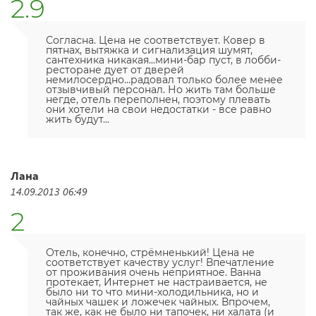
2.9
Согласна. Цена не соответствует. Ковер в
пятнах, вытяжка и сигнализация шумят,
сантехника никакая...мини-бар пуст, в лобби-
ресторане дует от дверей
немилосердно...радовал только более менее
отзывчивый персонал. Но жить там больше
негде, отель переполнен, поэтому плевать
они хотели на свои недостатки - все равно
жить будут...
Лана
14.09.2013 06:49
2
Отель, конечно, стрёмненький! Цена не
соответствует качеству услуг! Впечатление
от проживания очень неприятное. Ванна
протекает, Интернет не настраивается, не
было ни то что мини-холодильника, но и
чайных чашек и ложечек чайных. Впрочем,
так же, как не было ни тапочек, ни халата (и