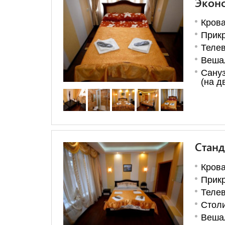
Экон
Крова
Прикр
Теле
Веша
Сануз
(на д
Станд
Крова
Прикр
Теле
Стол
Веша