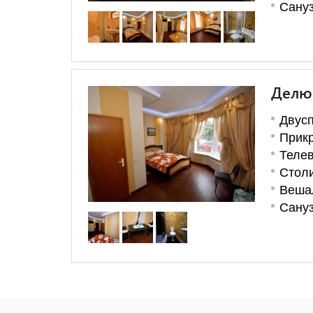
Сануз
Делю
Двусп
Прикр
Теле
Стол
Веша
Сануз