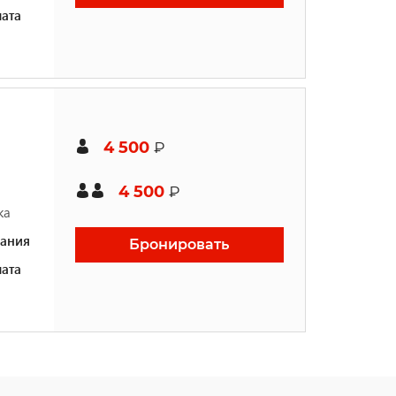
ата
4 500
₽
4 500
₽
ка
ания
Бронировать
ата