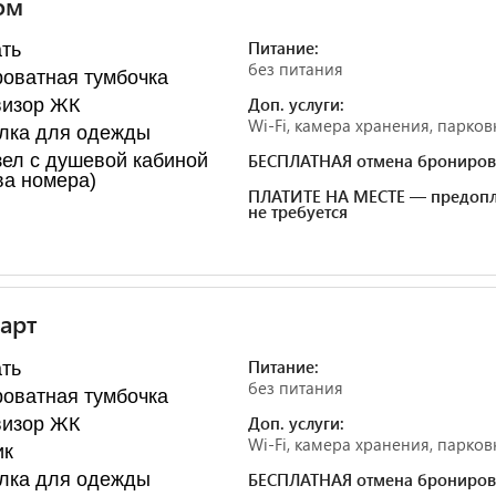
ом
Питание:
ть
без питания
оватная тумбочка
Доп. услуги:
визор ЖК
Wi-Fi, камера хранения, парков
лка для одежды
ел с душевой кабиной
БЕСПЛАТНАЯ отмена брониров
ва номера)
ПЛАТИТЕ НА МЕСТЕ — предопл
не требуется
арт
Питание:
ть
без питания
оватная тумбочка
Доп. услуги:
визор ЖК
Wi-Fi, камера хранения, парков
ик
лка для одежды
БЕСПЛАТНАЯ отмена брониров