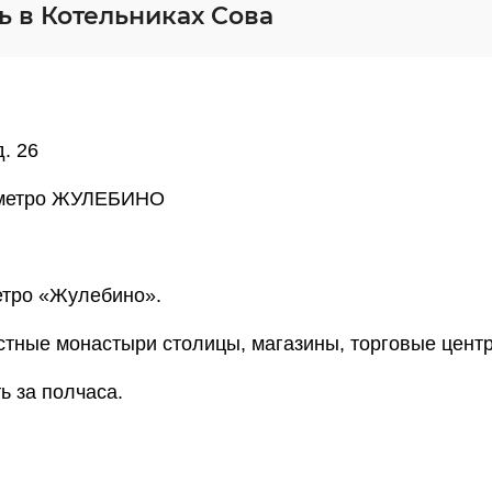
ь в Котельниках Сова
. 26
и метро ЖУЛЕБИНО
етро «Жулебино».
стные монастыри столицы, магазины, торговые цент
ь за полчаса.