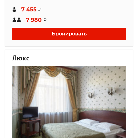
7 455
₽
7 980
₽
Бронировать
Люкс