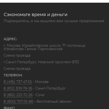
Сэкономьте время и деньги
Подпишитесь, и мы вышлем вам лучшие предложения
Контакты
АДРЕС:
г. Москва, Измайловское шоссе, 71 гостиница
Измайлово Гамма. Партизанская
Схема проезда
г.Санкт-Петербург, Невский проспект 87/2
Схема проезда
ТЕЛЕФОН:
8 (495) 737-47-55
- Москва
8 (812) 309-78-36
- Санкт-Петербург
8 (862) 225-72-26
- Сочи
8 (800) 707-55-86
– бесплатный звонок
ФАКС: