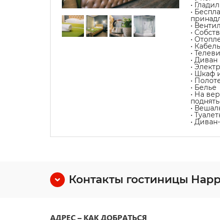
• Глади
• Беспл
принад
• Венти
• Собст
• Отопл
• Кабел
• Телев
• Диван
• Элект
• Шкаф 
• Полот
• Белье
• На ве
поднять
• Вешал
• Туале
• Диван
Контакты гостиницы Hap
АДРЕС – КАК ДОБРАТЬСЯ