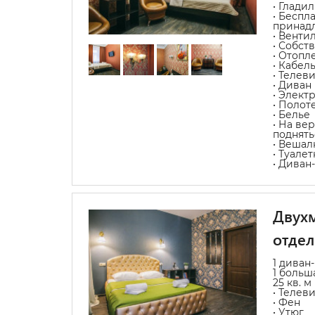
• Глади
• Беспл
принад
• Венти
• Собст
• Отопл
• Кабел
• Телев
• Диван
• Элект
• Полот
• Белье
• На ве
поднять
• Вешал
• Туале
• Диван
Двухм
отде
1 диван
1 больш
25 кв. м
• Телев
• Фен
• Утюг