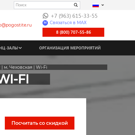
+7 (963) 615-33-55
Связаться в МАХ
M
fo@pogostite.ru
8 (800) 707-55-86
НЦ-ЗАЛЫ
ОРГАНИЗАЦИЯ МЕРОПРИЯТИЙ
| м. Чеховская | Wi-Fi
WI-FI
Посчитать со скидкой