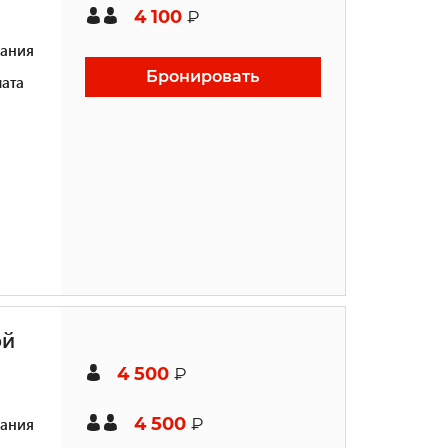
4 100
₽
ания
Бронировать
ата
ой
4 500
₽
4 500
ания
₽