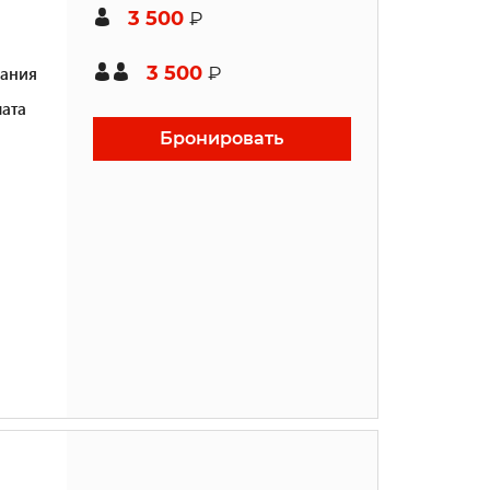
3 500
₽
3 500
ания
₽
ата
Бронировать