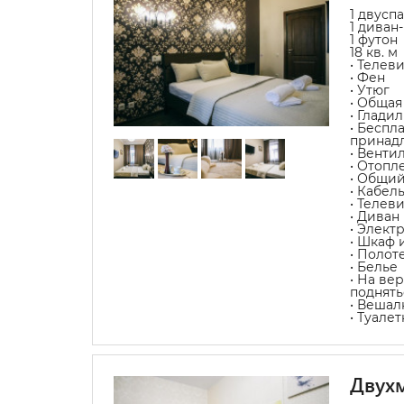
1 двусп
1 диван
1 футон
18 кв. м
• Телев
• Фен
• Утюг
• Общая
• Глади
• Беспл
принад
• Венти
• Отопл
• Общий
• Кабел
• Телев
• Диван
• Элект
• Шкаф 
• Полот
• Белье
• На ве
поднять
• Вешал
• Туале
Двухм