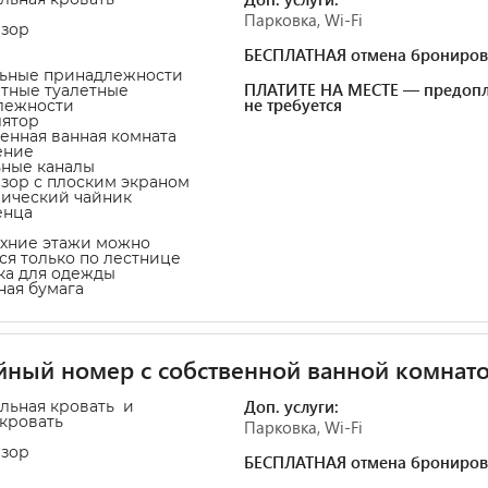
Парковка, Wi-Fi
изор
БЕСПЛАТНАЯ отмена брониров
льные принадлежности
ПЛАТИТЕ НА МЕСТЕ — предопл
атные туалетные
не требуется
лежности
лятор
венная ванная комната
ение
ьные каналы
изор с плоским экраном
рический чайник
енца
рхние этажи можно
ся только по лестнице
ка для одежды
тная бумага
ный номер с собственной ванной комнат
Доп. услуги:
альная кровать и
-кровать
Парковка, Wi-Fi
изор
БЕСПЛАТНАЯ отмена брониров