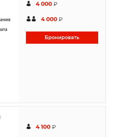
4 000
₽
4 000
ания
₽
ата
Бронировать
й
4 100
₽