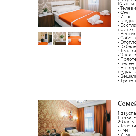
16 кв. м
• Телев
• Фен
• Утюг
• Глади
• Беспл
принад
• Венти
• Собст
• Отопл
• Кабел
• Телев
• Элект
• Полот
• Белье
• На ве
поднять
• Вешал
• Туале
Семей
1 двусп
1 диван
20 кв. м
• Телев
• Фен
• Утюг