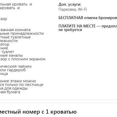
Доп. услуги:
альная кровать и
-кровать и
Парковка, Wi-Fi
БЕСПЛАТНАЯ отмена брониров
изор
ПЛАТИТЕ НА МЕСТЕ — предопл
не требуется
 ванная комната
льные принадлежности
атные туалетные
лежности
лятор
ение
 туалет
ьные каналы
изор с плоским экраном
рический чайник
или гардероб
енца
рхние этажи можно
ся только по лестнице
ка для одежды
тная бумага
естный номер с 1 кроватью