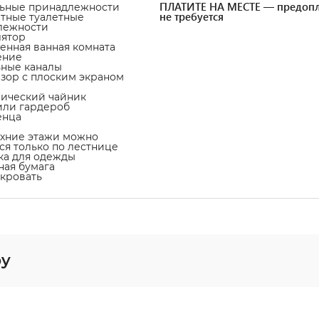
ПЛАТИТЕ НА МЕСТЕ — предопл
льные принадлежности
не требуется
атные туалетные
лежности
лятор
венная ванная комната
ение
ьные каналы
изор с плоским экраном
рический чайник
или гардероб
енца
рхние этажи можно
ся только по лестнице
ка для одежды
тная бумага
-кровать
py