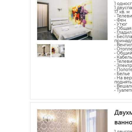
1 однос
1 двусп
17 кв. м
• Телев
• Фен
• Утюг
• Общая
• Глади
• Беспл
принад
• Венти
• Отопл
• Общий
• Кабел
• Телев
• Элект
• Полот
• Белье
• На ве
поднять
• Вешал
• Туале
Двухм
ванно
1 двусп