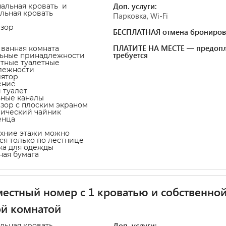
Доп. услуги:
пальная кровать и
альная кровать
Парковка, Wi-Fi
изор
БЕСПЛАТНАЯ отмена брониров
ПЛАТИТЕ НА МЕСТЕ — предопл
 ванная комната
требуется
льные принадлежности
атные туалетные
лежности
лятор
ение
 туалет
ьные каналы
изор с плоским экраном
рический чайник
енца
рхние этажи можно
ся только по лестнице
ка для одежды
тная бумага
естный номер с 1 кроватью и собственно
й комнатой
Доп. услуги:
альная кровать