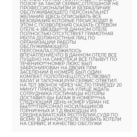
ПОЗОР ЗА ТАКОЙ СЕРВИС,СПЛОШНОЙ НЕ
ПРОФЕССИОНАЛИЗМ И БЕЗРАЗЛИЧИЕ
ОБСЛУЖИВАЮЩЕГО ПЕРСОНАЛА,НЕТ
ЖЕЛАНИЯ ЗДЕСЬ ОПИСЫВАТЬ ВСЕ
БЕЗОБРАЗИЯ КОТОРЫЕ ПРОИСХОДЯТ В
ЭТОМ С ПОЗВОЛЕНИЯ СКАЗАТЬ СЕТЕВОМ
ОТЕЛЕ 4 ЗВЕЗДЫ!!!!!В ДАННОМ ОТЕЛЕ
ПОЛНОСТЬЮ ОТСУТСТВУЕТ ГРАМОТНАЯ
РБОТА ДОЛЖНОСТНЫХ ЛИЦ ПО
ОРГАНИЗАЦИИ РАБОТЫ
ОБСЛУЖИВАЮЩЕГО
ПЕРСОНАЛА,СЛОЖИЛОСЬ
ВПЕЧАТЛЕНИЕ,ЧТО В ДАННОМ ОТЕЛЕ ВСЕ
ПУЩЕНО НА САМОТЕК,И ВСЕ ПЛЫВУТ ПО
ТЕЧЕНИЮ!!!!НОМЕР ЛЮКС БЫЛ
ЗАБРОНИРОВАН НА ДВОИХ ПРИ
ЗАСЕЛЕНИИ В НОМЕРЕ БЫЛ ОДИН
КОМЛЕКТ ПОЛОТЕНЕЦ,ОТСУТСТВОВАЛ
ХАЛАТ И ТАПОЧКИ,РУМ СЕРВИС ОТВЕТИЛ
НА ТЕЛ ЗВОНОК ЧЕРЕЗ ЧАС,ПО ПРИЕЗДУ 20
МИНУТ ПРИШЛОСЬ НА УЛИЦЕ ЖДАТЬ
СОТРУДНИКА ГОСТИНИЦЫ КОТОРЫ
ДОСТАВИЛ-БЫ БАГАЖ В НОМЕР!!!!НА
СЛЕДУЮЩИЙ ДЕНЬ НОМЕР УБРАН НЕ
БЫЛ!!!!!ПЕРСОНАЛ НОСИЛЬЩИКОВ
ГОРНИЧНЫХ И Т.Д ВЫХОДЦЫ ИЗ
СРЕДНЕАЗИАТСКИХ РЕСПУБЛИК,СУДЯ ПО
ВСЕМУ В ДАННОМ ОТЕЛЕ ПЛЕВАТЬ ХОТЕЛИ
НА СЕРВИС И КАЧЕСТВО ОБСЛУЖИ