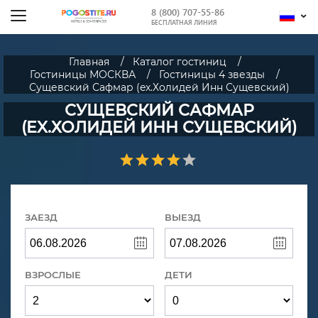
8 (800) 707-55-86
БЕСПЛАТНАЯ ЛИНИЯ
Главная
Каталог гостиниц
Гостиницы МОСКВА
Гостиницы 4 звезды
Сущевский Сафмар (ex.Холидей Инн Сущевский)
СУЩЕВСКИЙ САФМАР
(EX.ХОЛИДЕЙ ИНН СУЩЕВСКИЙ)
ЗАЕЗД
ВЫЕЗД
ВЗРОСЛЫЕ
ДЕТИ