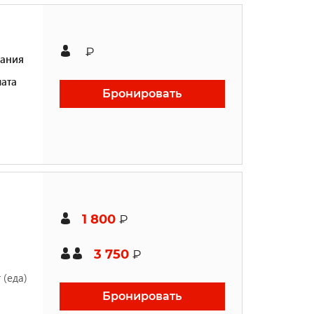
₽
ания
ата
Бронировать
1 800
₽
3 750
₽
 (еда)
Бронировать