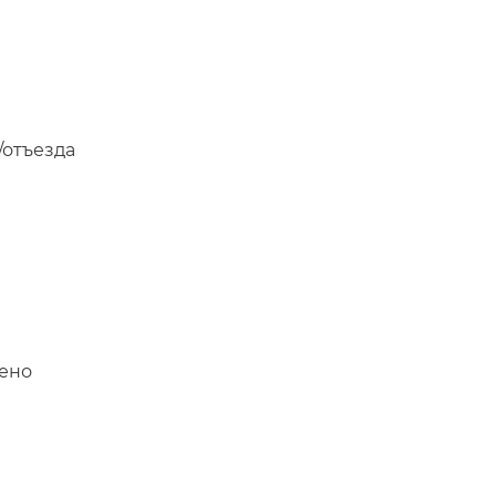
/отъезда
щено