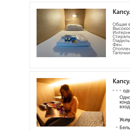
Капсу
Общая в
Высокос
Интерн
Стирал
Гладил
Фен
Отопле
Тапочки
Капсу
од
Од
кон
вход
Услу
Бель