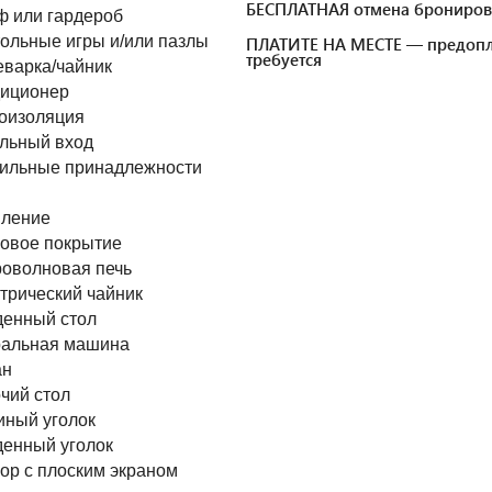
БЕСПЛАТНАЯ отмена брониров
 или гардероб
ольные игры и/или пазлы
ПЛАТИТЕ НА МЕСТЕ — предопл
требуется
варка/чайник
иционер
оизоляция
льный вход
ильные принадлежности
ление
овое покрытие
оволновая печь
трический чайник
енный стол
альная машина
ан
чий стол
иный уголок
енный уголок
ор с плоским экраном