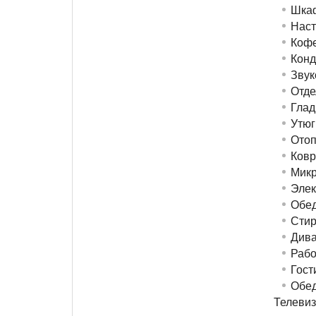
Шкаф
Наст
Кофе
Конд
Звук
Отде
Глад
Утюг
Отоп
Ковр
Микр
Элек
Обед
Стир
Див
Рабо
Гост
Обед
Телевиз