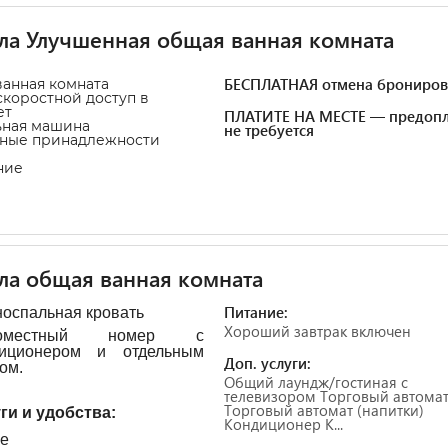
ла Улучшенная общая ванная комната
БЕСПЛАТНАЯ отмена брониров
анная комната
коростной доступ в
ет
ПЛАТИТЕ НА МЕСТЕ — предопл
ьная машина
не требуется
ьные принадлежности
ние
ла общая ванная комната
Питание:
носпальная кровать
Хороший завтрак включен
номестный номер с
диционером и отдельным
Доп. услуги:
ом.
Общий лаундж/гостиная с
телевизором Торговый автомат
Торговый автомат (напитки)
ги и удобства: ​
Кондиционер К...
е