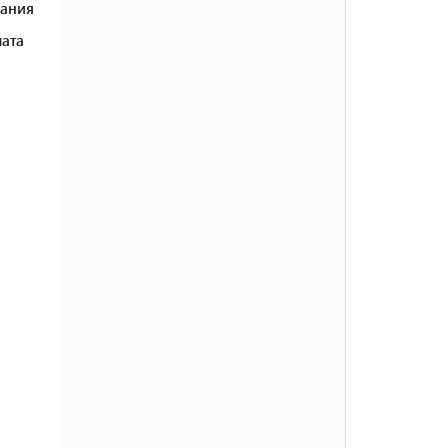
ания
ата