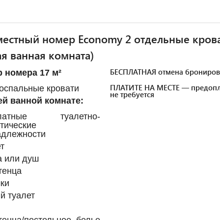
естный номер Economy 2 отдельные кров
я ванная комната)
БЕСПЛАТНАЯ отмена брониров
 номера 17 м²
ПЛАТИТЕ НА МЕСТЕ — предопл
носпальные кровати
не требуется
й ванной комнате:
платные туалетно-
тические
адлежности
т
а или душ
тенца
ки
й туалет
тенца/постельное белье