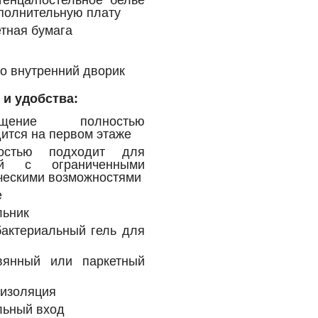
полнительную плату
тная бумага
о внутренний дворик
 и удобства:
ещение полностью
ится на первом этаже
остью подходит для
ей с ограниченными
ческими возможностями
е
льник
бактериальный гель для
вянный или паркетный
оизоляция
льный вход