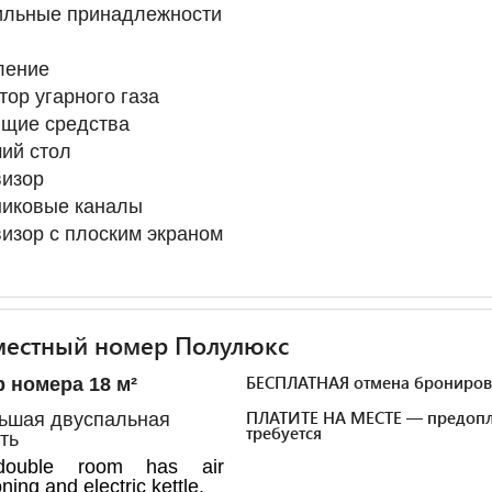
ильные принадлежности
ление
тор угарного газа
ящие средства
ий стол
визор
никовые каналы
изор с плоским экраном
местный номер Полулюкс
БЕСПЛАТНАЯ отмена брониров
 номера 18 м²
ПЛАТИТЕ НА МЕСТЕ — предопл
ьшая двуспальная
требуется
ть
double room has air
ning and electric kettle.