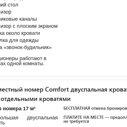
ий стол
визор
никовые каналы
изор с плоским экраном
ка около кровати
лка для одежды
а «звонок-будильник»
ионеры работают в
ах одной комнаты.
естный номер Comfort двуспальная крова
 отдельными кроватями
БЕСПЛАТНАЯ отмена брониров
 номера 17 м²
ПЛАТИТЕ НА МЕСТЕ — предопл
льшая двуспальная
не требуется
ть