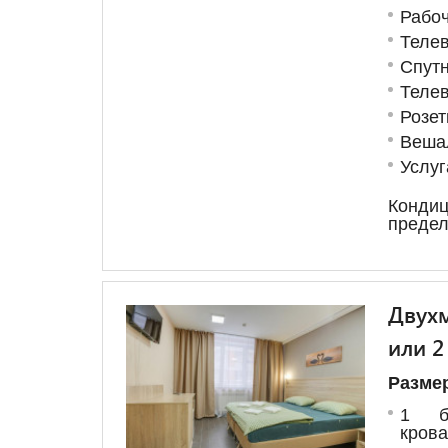
Рабоч
Теле
Спут
Телев
Розет
Веша
Услуг
Кондиц
предел
Двухм
или 2
Размер
1 бо
крова