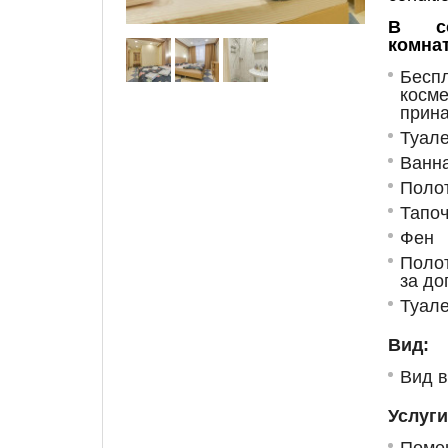
В со
комнат
Бес
косме
прин
Туале
Ванн
Поло
Тапоч
Фен
Поло
за до
Туале
Вид:
Вид в
Услуги
Пом