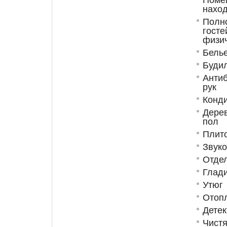
наход
Полн
гост
физи
Бель
Буди
Анти
рук
Конд
Дере
пол
Плит
Звук
Отде
Глад
Утюг
Отоп
Детек
Чист