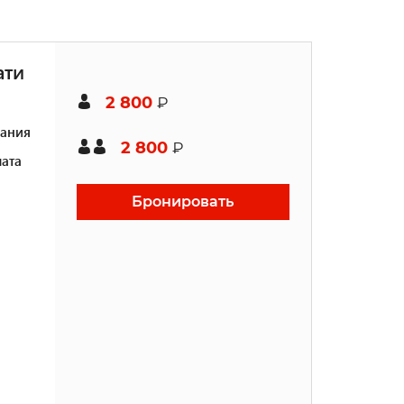
ати
2 800
₽
ания
2 800
₽
ата
Бронировать