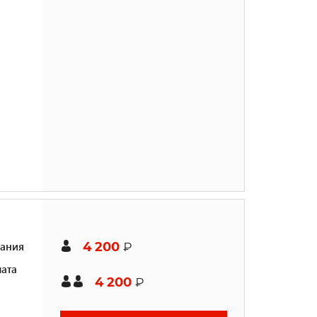
ания
4 200
₽
ата
4 200
₽