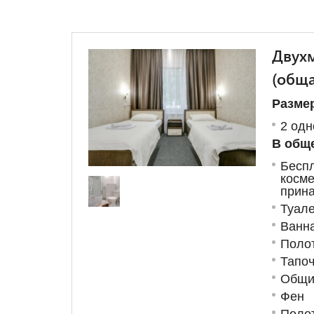
Двухм
(обща
Размер
2 од
В обще
Бес
косме
прин
Туале
Ванн
Поло
Тапоч
Общи
Фен
Поло