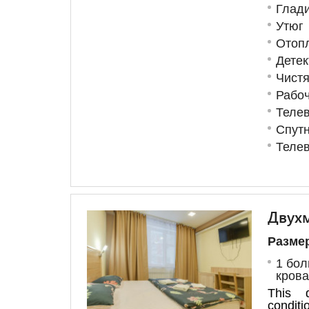
Глад
Утюг
Отоп
Детек
Чист
Рабоч
Теле
Спут
Телев
Двух
Размер
1 бол
крова
This 
conditio