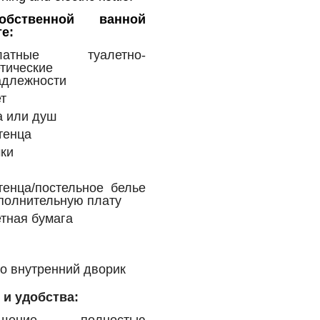
бственной ванной
е:
платные туалетно-
тические
адлежности
т
а или душ
тенца
ки
тенца/постельное белье
полнительную плату
тная бумага
о внутренний дворик
 и удобства: ​
ещение полностью