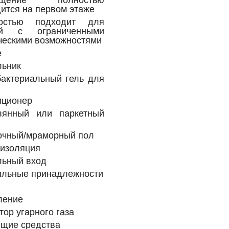
ится на первом этаже
остью подходит для
ей с ограниченными
ческими возможностями
е
льник
бактериальный гель для
иционер
вянный или паркетный
очный/мраморный пол
оизоляция
льный вход
ильные принадлежности
ление
тор угарного газа
ящие средства