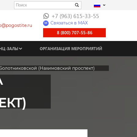
+7 (963) 615-33-55
Связаться в МАХ
M
fo@pogostite.ru
8 (800) 707-55-86
НЦ-ЗАЛЫ
ОРГАНИЗАЦИЯ МЕРОПРИЯТИЙ
Болотниковской (Нахимовский проспект)
А
ЕКТ)