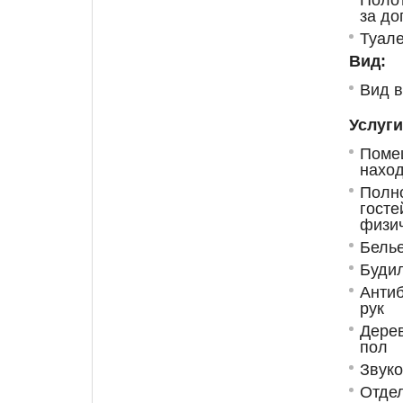
за до
Туале
Вид:
Вид в
Услуги
Пом
наход
Полн
гост
физи
Бель
Буди
Анти
рук
Дере
пол
Звук
Отде