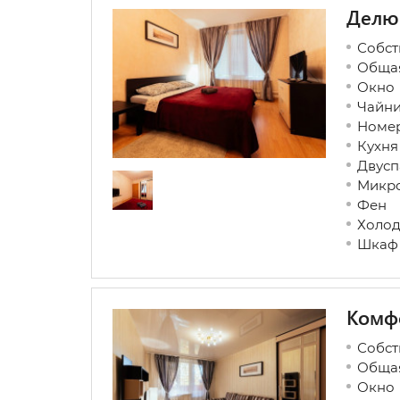
Делю
Собст
Общая
Окно
Чайн
Номер
Кухня
Двусп
Микр
Фен
Холод
Шкаф
Комф
Собст
Общая
Окно