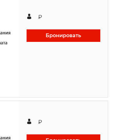
₽
ания
Бронировать
ата
₽
ания