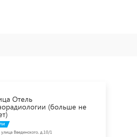
ица Отель
норадиологии (больше не
ет)
ЛИ
, улица Введенского, д.10/1