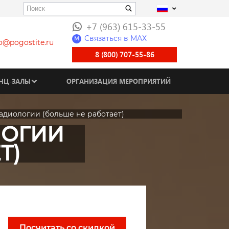
+7 (963) 615-33-55
Связаться в МАХ
M
fo@pogostite.ru
8 (800) 707-55-86
НЦ-ЗАЛЫ
ОРГАНИЗАЦИЯ МЕРОПРИЯТИЙ
адиологии (больше не работает)
ЛОГИИ
Т)
Посчитать со скидкой