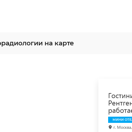
орадиологии на карте
Гостин
Рентге
работа
МИНИ ОТЕ
г. Москва