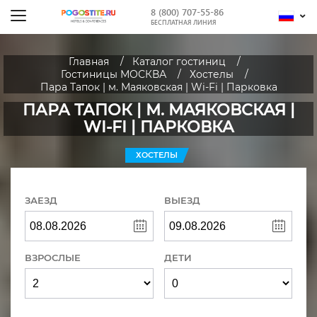
8 (800) 707-55-86
БЕСПЛАТНАЯ ЛИНИЯ
Главная
Каталог гостиниц
Гостиницы МОСКВА
Хостелы
Пара Тапок | м. Маяковская | Wi-Fi | Парковка
ПАРА ТАПОК | М. МАЯКОВСКАЯ |
WI-FI | ПАРКОВКА
ХОСТЕЛЫ
ЗАЕЗД
ВЫЕЗД
ВЗРОСЛЫЕ
ДЕТИ