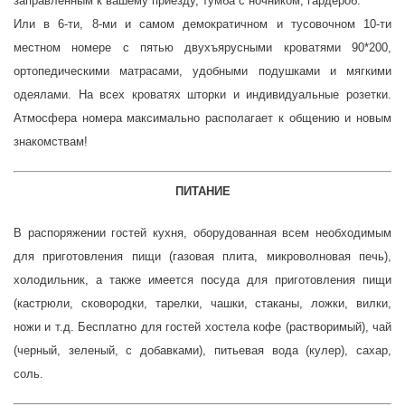
заправленным к вашему приезду, тумба с ночником, гардероб.
Или в 6-ти, 8-ми и самом демократичном и тусовочном 10-ти
местном номере с пятью двухъярусными кроватями 90*200,
ортопедическими матрасами, удобными подушками и мягкими
одеялами. На всех кроватях шторки и индивидуальные розетки.
Атмосфера номера максимально располагает к общению и новым
знакомствам!
ПИТАНИЕ
В распоряжении гостей кухня, оборудованная всем необходимым
для приготовления пищи (газовая плита, микроволновая печь),
холодильник, а также имеется п
осуда для приготовления пищи
(кастрюли, сковородки,
тарелки, чашки, стаканы, ложки, вилки,
ножи и т.д. Бесплатно для гостей хостела к
офе (растворимый), чай
(черный, зеленый, с добавками), п
итьевая вода (кулер), с
ахар,
соль.