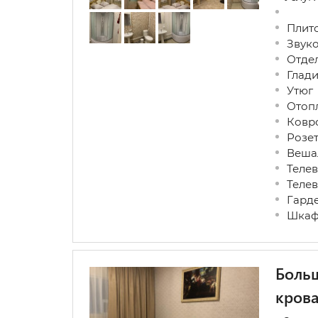
Плит
Звуко
Отдел
Глади
Утюг
Отоп
Ковро
Розет
Вешал
Телев
Телев
Гард
Шкаф 
Больш
кров