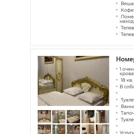
Вешал
Кофев
Поме
наход
Телев
Телев
Номер
1 оче
крова
18 кв.
В соб
Туале
Ванна
Тапо
Туале
Услуги