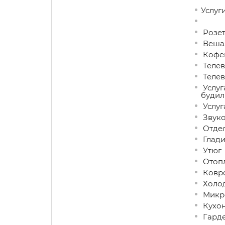
Услуги
Розет
Вешал
Кофев
Телев
Телев
Услуг
будил
Услуг
Звуко
Отдел
Глади
Утюг
Отоп
Ковро
Холо
Микро
Кухон
Гард