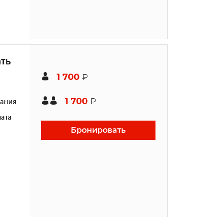
ть
1 700
₽
1 700
ания
₽
ата
Бронировать