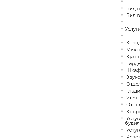
Вид н
Вид в
Услуги
Холо
Микро
Кухон
Гард
Шкаф 
Звуко
Отдел
Глади
Утюг
Отоп
Ковро
Услуг
будил
Услуг
Розет