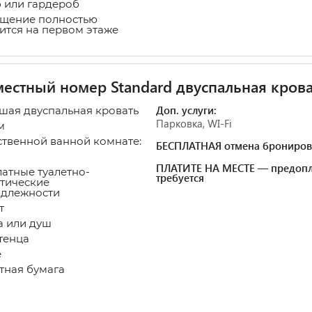
или гардероб
щение полностью
ится на первом этаже
естный номер Standard двуспальная крова
Доп. услуги:
ьшая двуспальная кровать
Парковка, WI-Fi
м
ственной ванной комнате:
БЕСПЛАТНАЯ отмена брониров
ПЛАТИТЕ НА МЕСТЕ — предопл
атные туалетно-
требуется
тические
длежности
т
 или душ
тенца
е
тная бумага