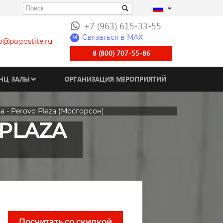
+7 (963) 615-33-55
Связаться в МАХ
M
fo@pogostite.ru
8 (800) 707-55-86
НЦ-ЗАЛЫ
ОРГАНИЗАЦИЯ МЕРОПРИЯТИЙ
 - Perovo Plaza (Мосгорсон)
 PLAZA
Посчитать со скидкой