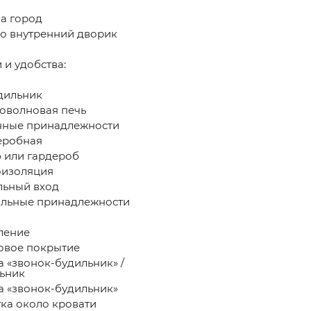
а город
о внутренний дворик
 и удобства: ​
дильник
волновая печь
ные принадлежности
еробная
или гардероб
изоляция
ьный вход
льные принадлежности
ление
вое покрытие
а «звонок-будильник» /
ьник
а «звонок-будильник»
ка около кровати