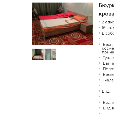
Бюдж
кров
2 одн
16 кв. 
В соб
Беспл
косме
прина
Туале
Ванна
Поло
Бель
Туале
Вид:
Вид н
Вид в