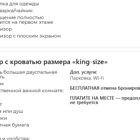
ка для одежды
арка/чайник
щение полностью
ится на первом этаже
изор
изор с плоским экраном
 с кроватью размера «king-size»
Доп. услуги:
нь большая двуспальная
ть
Парковка, WI-Fi
 м
БЕСПЛАТНАЯ отмена брониров
ственной ванной комнате:
ПЛАТИТЕ НА МЕСТЕ — предопл
не требуется
т
 или душ
чки
тная бумага
 и удобства: ​