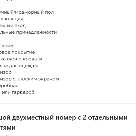
очный/мраморный пол
изоляция
ьный вход
льные принадлежности
ление
вое покрытие
ка около кровати
ка для одежды
изор
изор с плоским экраном
еробная
или гардероб
ой двухместный номер с 2 отдельными
атями