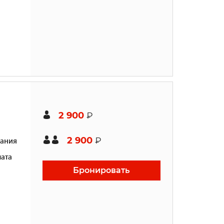
2 900
₽
2 900
ания
₽
ата
Бронировать