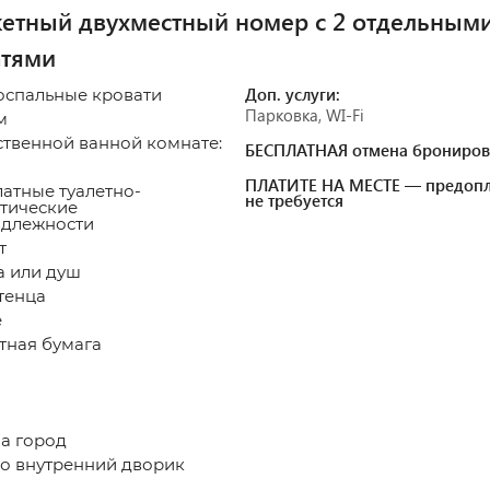
етный двухместный номер с 2 отдельным
атями
Доп. услуги:
оспальные кровати
Парковка, WI-Fi
м
ственной ванной комнате:
БЕСПЛАТНАЯ отмена брониров
ПЛАТИТЕ НА МЕСТЕ — предопл
атные туалетно-
не требуется
тические
длежности
т
 или душ
тенца
е
тная бумага
а город
о внутренний дворик