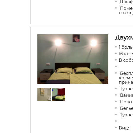
Шкаф 
Поме
наход
Двухм
1 бол
16 кв. 
В соб
Беспл
косме
прина
Туале
Ванна
Поло
Бель
Туале
Вид: