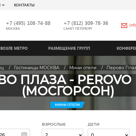
Я
КОНТАКТЫ
+7 (495) 108-74-88
+7 (812) 309-78-36
in
МОСКВА
САНКТ-ПЕТЕРБУРГ
ВОЗЛЕ МЕТРО
РАЗМЕЩЕНИЕ ГРУПП
КОНФЕРЕ
иц
Гостиницы МОСКВА
Мини отели
Перово Плаза
О ПЛАЗА - PEROVO
(МОСГОРСОН)
МИНИ ОТЕЛИ
ВЗРОСЛЫЕ
ДЕТИ