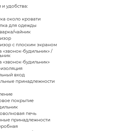
 и удобства: ​
ка около кровати
ка для одежды
арка/чайник
изор
изор с плоским экраном
а «звонок-будильник» /
ьник
а «звонок-будильник»
изоляция
ьный вход
льные принадлежности
ление
вое покрытие
дильник
волновая печь
ные принадлежности
еробная