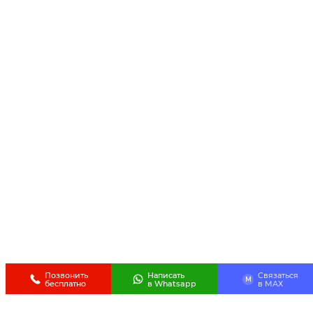
Позвонить
Написать
Связаться
M
бесплатно
в Whatsapp
в МАХ