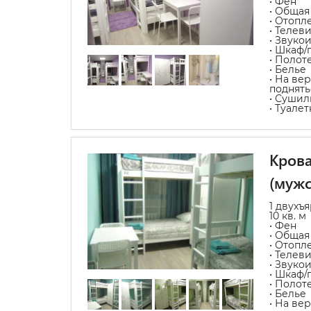
• Фен
• Общая
• Отопл
• Телев
• Звуко
• Шкаф/
• Полот
• Белье
• На ве
поднять
• Сушил
• Туале
Крова
(мужс
1 двухъ
10 кв. м
• Фен
• Общая
• Отопл
• Телев
• Звуко
• Шкаф/
• Полот
• Белье
• На ве