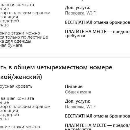
 ванная комната
Доп. услуги:
ение
Парковка, WI-Fi
изор с плоским экраном
изоляция
гардероб
БЕСПЛАТНАЯ отмена брониров
енца
ПЛАТИТЕ НА МЕСТЕ — предопл
рхние этажи можно
требуется
ся только по лестнице
ка для одежды
тная бумага
ть в общем четырехместном номере
кой/женский)
Питание:
ярусная кровать
Общая кухня
 ванная комната
Доп. услуги:
ение
Парковка, WI-Fi
изор с плоским экраном
изоляция
гардероб
БЕСПЛАТНАЯ отмена брониров
енца
ПЛАТИТЕ НА МЕСТЕ — предопл
рхние этажи можно
не требуется