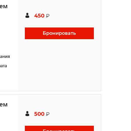
щем
450
₽
Бронировать
ания
ата
щем
500
₽