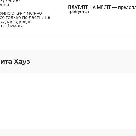
гардероб
енца
ПЛАТИТЕ НА МЕСТЕ — предопл
требуется
рхние этажи можно
ся только по лестнице
ка для одежды
тная бумага
ита Хауз