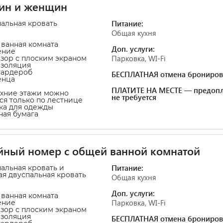
ин и женщин
Питание:
пальная кровать
Общая кухня
 ванная комната
Доп. услуги:
ение
Парковка, WI-Fi
изор с плоским экраном
изоляция
гардероб
БЕСПЛАТНАЯ отмена брониров
енца
ПЛАТИТЕ НА МЕСТЕ — предопл
рхние этажи можно
не требуется
ся только по лестнице
ка для одежды
тная бумага
йный номер с общей ванной комнатой
Питание:
пальная кровать и
ая двуспальная кровать
Общая кухня
Доп. услуги:
 ванная комната
Парковка, WI-Fi
ение
изор с плоским экраном
изоляция
БЕСПЛАТНАЯ отмена брониров