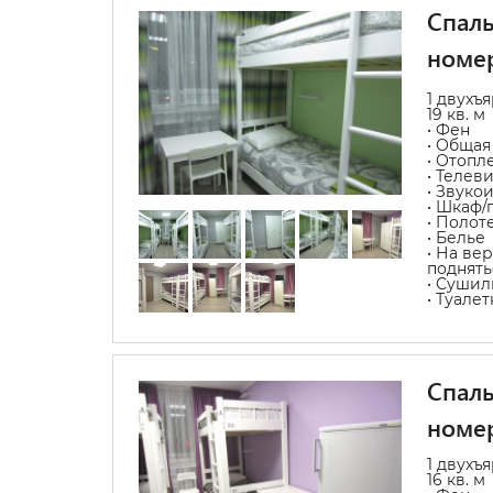
Спаль
номе
1 двухъ
19 кв. м
• Фен
• Общая
• Отопл
• Телев
• Звуко
• Шкаф/
• Полот
• Белье
• На ве
поднять
• Сушил
• Туале
Спаль
номе
1 двухъ
16 кв. м