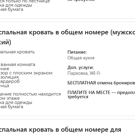
ся только по лестнице
ка для одежды
тная бумага
пальная кровать в общем номере (мужск
кий)
Питание:
пальная кровать
Общая кухня
 ванная комната
Доп. услуги:
ение
Парковка, WI-Fi
изор с плоским экраном
изоляция
гардероб
БЕСПЛАТНАЯ отмена брониров
енца
ПЛАТИТЕ НА МЕСТЕ — предопл
ение полностью находится
требуется
ом этаже
ка для одежды
тная бумага
пальная кровать в общем номере для