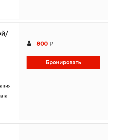
ой/
800
₽
Бронировать
ания
ата