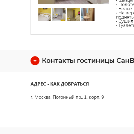
• Шкаф/
• Полот
• Белье
• На ве
поднять
• Сушил
• Туале
Контакты гостиницы СанВ
АДРЕС - КАК ДОБРАТЬСЯ
г. Москва, Погонный пр., 1, корп. 9