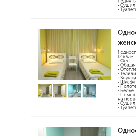
поднять
• Сушил
• Туале
Однос
женс
1 однос
12 кв. м
• Фен
• Общая
• Отопл
• Телев
• Звуко
• Шкаф/
• Полот
• Белье
• Помещ
на перв
• Сушил
• Туале
Однос