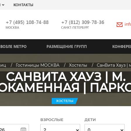
Я
КОНТАКТЫ
+7 (495) 108-74-88
+7 (812) 309-78-36
in
МОСКВА
САНКТ-ПЕТЕРБУРГ
ВОЗЛЕ МЕТРО
РАЗМЕЩЕНИЕ ГРУПП
КОНФЕРЕ
ниц
Гостиницы МОСКВА
Хостелы
СанВита Хауз | 
САНВИТА ХАУЗ | М.
ОКАМЕННАЯ | ПАРК
ХОСТЕЛЫ
ВЗРОСЛЫЕ
ДЕТИ