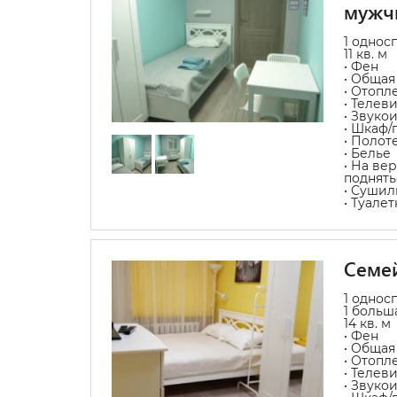
мужч
1 однос
11 кв. м
• Фен
• Общая
• Отопл
• Телев
• Звуко
• Шкаф/
• Полот
• Белье
• На ве
поднять
• Сушил
• Туале
Семе
1 однос
1 больш
14 кв. м
• Фен
• Общая
• Отопл
• Телев
• Звуко