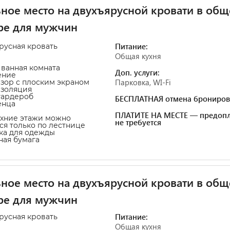
ное место на двухъярусной кровати в об
ре для мужчин
Питание:
ярусная кровать
Общая кухня
 ванная комната
Доп. услуги:
ение
Парковка, WI-Fi
изор с плоским экраном
изоляция
гардероб
БЕСПЛАТНАЯ отмена брониров
енца
ПЛАТИТЕ НА МЕСТЕ — предопл
рхние этажи можно
не требуется
ся только по лестнице
ка для одежды
тная бумага
ное место на двухъярусной кровати в об
ре для мужчин
Питание:
ярусная кровать
Общая кухня