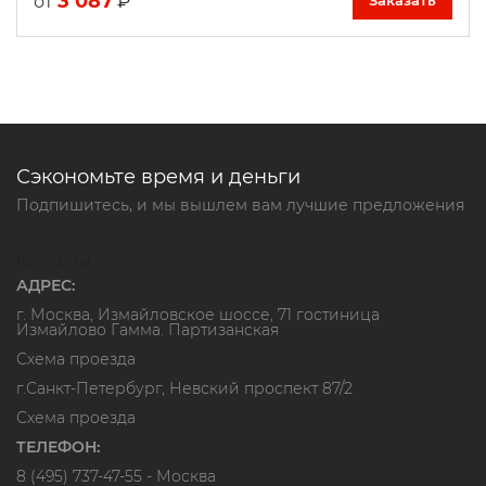
3 087
₽
от
Заказать
Сэкономьте время и деньги
Подпишитесь, и мы вышлем вам лучшие предложения
Контакты
АДРЕС:
г. Москва, Измайловское шоссе, 71 гостиница
Измайлово Гамма. Партизанская
Схема проезда
г.Санкт-Петербург, Невский проспект 87/2
Схема проезда
ТЕЛЕФОН:
8 (495) 737-47-55
- Москва