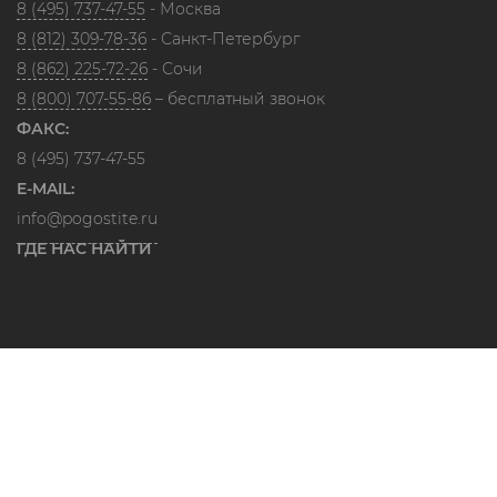
8 (495) 737-47-55
- Москва
8 (812) 309-78-36
- Санкт-Петербург
8 (862) 225-72-26
- Сочи
8 (800) 707-55-86
– бесплатный звонок
ФАКС:
8 (495) 737-47-55
E-MAIL:
info@pogostite.ru
ГДЕ НАС НАЙТИ