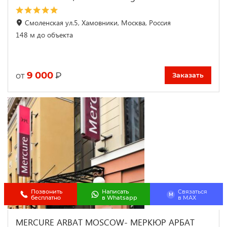
Смоленская ул.5, Хамовники, Москва, Россия
148 м до объекта
9 000
₽
от
Заказать
Позвонить
Написать
Связаться
M
бесплатно
в Whatsapp
в МАХ
MERCURE ARBAT MOSCOW- МЕРКЮР АРБАТ